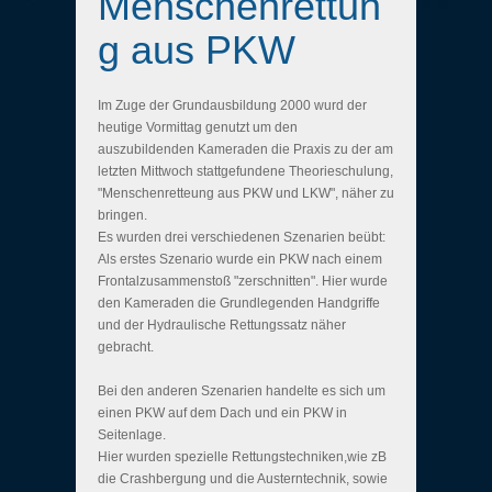
Menschenrettun
g aus PKW
Im Zuge der Grundausbildung 2000 wurd der
heutige Vormittag genutzt um den
auszubildenden Kameraden die Praxis zu der am
letzten Mittwoch stattgefundene Theorieschulung,
"Menschenretteung aus PKW und LKW", näher zu
bringen.
Es wurden drei verschiedenen Szenarien beübt:
Als erstes Szenario wurde ein PKW nach einem
Frontalzusammenstoß "zerschnitten". Hier wurde
den Kameraden die Grundlegenden Handgriffe
und der Hydraulische Rettungssatz näher
gebracht.
Bei den anderen Szenarien handelte es sich um
einen PKW auf dem Dach und ein PKW in
Seitenlage.
Hier wurden spezielle Rettungstechniken,wie zB
die Crashbergung und die Austerntechnik, sowie