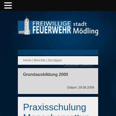
Home
|
Berichte
|
Sonstiges
< Zurück zur Übersicht
Grundausbildung 2000
Datum: 29.08.2009
Praxisschulung