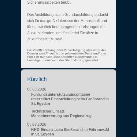
Sicherungsarbeiten beübt.
Das Ausbildungsteam Grundausbildung bedankt
sich für das große Interesse der Mannschaft und
für die wirklich herausragenden Leistungen der
Auszubildenden, um für allerlei Einsätze in
Zukunft gefeit zu sein.
Die Veröffentlichung oder Vervielfältigung aller unter der
Domain www.ffmoedling.at präsentierten Texte und/oder
Fotos ist nur nach ausdrücklicher Zustimmung der
Freiwilligen Feuerwehr der Stadt Mödling gestattet.
Kürzlich
06.08.2026
Führungsunterstützungscontainer
unterstützt Einsatzleitung beim Großbrand in
St. Egyden
Technischer Einsatz
Menschenrettung aus Regionalzug
05.08.2026
KHD-Einsatz beim Großbrand im Föhrenwald
in St. Egyden