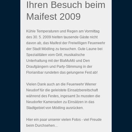
Ihren Besuch beim
Maifest 2009
Kühle Temperaturen und Regen am Vormittag
des 30. 5. 2009 hielten tausende Gäste nicht
davon ab, das Maifest der Freiwilligen Feuerwehr
der Stadt Mödling zu besuchen. Gute Laune bei
Spezialitäten vom Grill, musikalische
Unterhaltung mit der BlaMuMö und Den
Draufgängern und Party-Stimmung in der
Florianibar rundeten das gelungene Fest ab!
Vielen Dank auch an die Feuerwehr Wiener
Neudorf für die geleistete Einsatzbereitschaft
während des Festes, ingesamt 3x mussten die
Neudorfer Kameraden zu Einsätzen in das
Stadtgebiet von Mödling ausrücken.
Hier ein paar unserer vielen Fotos - viel Freude
beim Durchsehen...