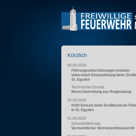
Kürzlich
06.08.2026
Führungsunterstützungscontainer
unterstützt Einsatzleitung beim Groß
St. Egyden
Technischer Einsatz
Menschenrettung aus Regionalzug
05.08.2026
KHD-Einsatz beim Großbrand im Föh
in St. Egyden
01.08.2026
Schadstoffeinsatz
Vermeintlicher Betriebsmittelaustritt