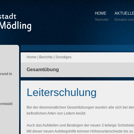
HOME
AKTUELL
Startseite
Einsätze und
Home
|
Berichte
|
Sonstiges
Gesamtübung
brand in
Leiterschulung
renwald
Bei der diesmonatlichen Gesamtübungen wurden alle sich bei de
befindlichen Arten von Leitern beübt.
Auch das Aufstellen und Besteigen der neuen 3 teileige Schiebe
Mit dieser neuen Aufstiegshilfe können Höhenunterschiede bis 