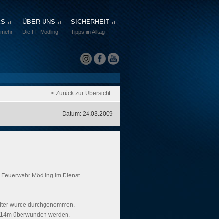
ES
ÜBER UNS
SICHERHEIT
 mehr
Die FF Mödling
Tipps im Alltag
< Zurück zur Übersicht
Datum: 24.03.2009
r Feuerwehr Mödling im Dienst
leiter wurde durchgenommen.
zu 14m überwunden werden.