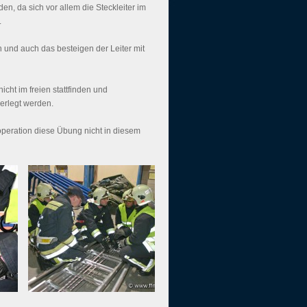
en, da sich vor allem die Steckleiter im
.
n und auch das besteigen der Leiter mit
cht im freien stattfinden und
erlegt werden.
peration diese Übung nicht in diesem