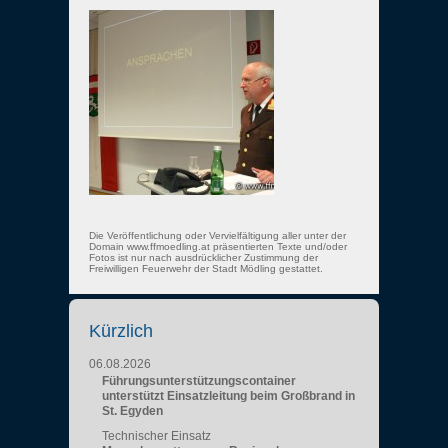
Die Veröffentlichung oder Vervielfältigung aller unter der
Domain www.ffmoedling.at präsentierten Texte und/oder
Fotos ist nur nach ausdrücklicher Zustimmung der
Freiwilligen Feuerwehr der Stadt Mödling gestattet.
Kürzlich
06.08.2026
Führungsunterstützungscontainer
unterstützt Einsatzleitung beim Großbrand in
St. Egyden
Technischer Einsatz