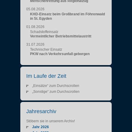
Menschenrettung aus Regionalzug
05.08.2026
KHD-Einsatz beim Großbrand im Föhrenwald
in St. Egyden
01.08.2026
Schadstoffeinsatz
Vermeintlicher Betriebsmittelaustritt
31.07.2026
Technischer Einsatz
PKW nach Verkehrsunfall geborgen
Im Laufe der Zeit
„Einsätze“ zum Durchscrollen
„Sonstige“ zum Durchscrollen
Jahresarchiv
Stöbern sie in unserem Archiv!
Jahr 2026