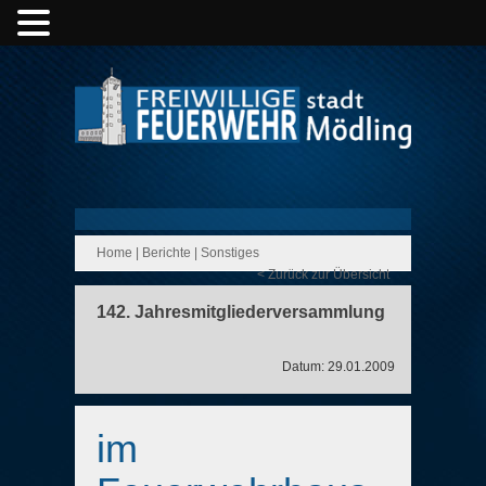
Home
|
Berichte
|
Sonstiges
< Zurück zur Übersicht
142. Jahresmitgliederversammlung
Datum: 29.01.2009
im