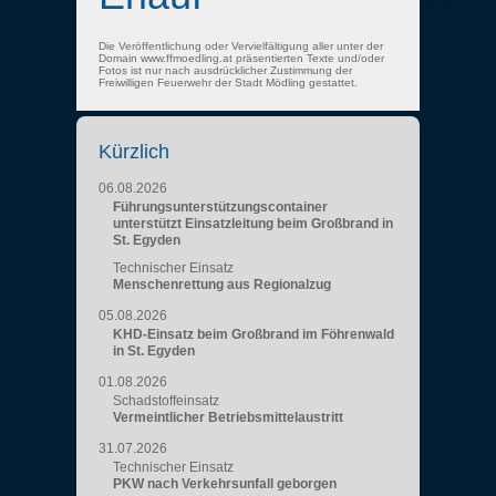
Die Veröffentlichung oder Vervielfältigung aller unter der
Domain www.ffmoedling.at präsentierten Texte und/oder
Fotos ist nur nach ausdrücklicher Zustimmung der
Freiwilligen Feuerwehr der Stadt Mödling gestattet.
Kürzlich
06.08.2026
Führungsunterstützungscontainer
unterstützt Einsatzleitung beim Großbrand in
St. Egyden
Technischer Einsatz
Menschenrettung aus Regionalzug
05.08.2026
KHD-Einsatz beim Großbrand im Föhrenwald
in St. Egyden
01.08.2026
Schadstoffeinsatz
Vermeintlicher Betriebsmittelaustritt
31.07.2026
Technischer Einsatz
PKW nach Verkehrsunfall geborgen