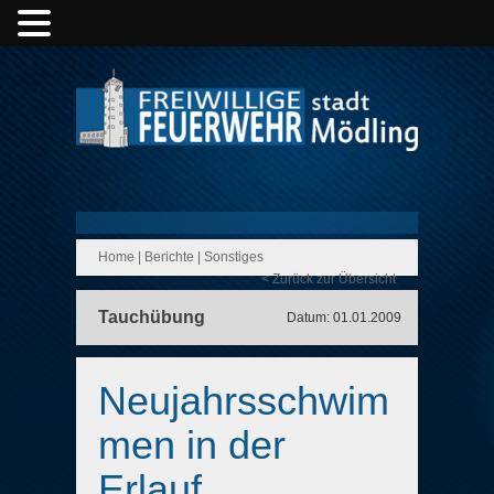
Home
|
Berichte
|
Sonstiges
< Zurück zur Übersicht
Tauchübung
Datum: 01.01.2009
Neujahrsschwim
men in der
Erlauf