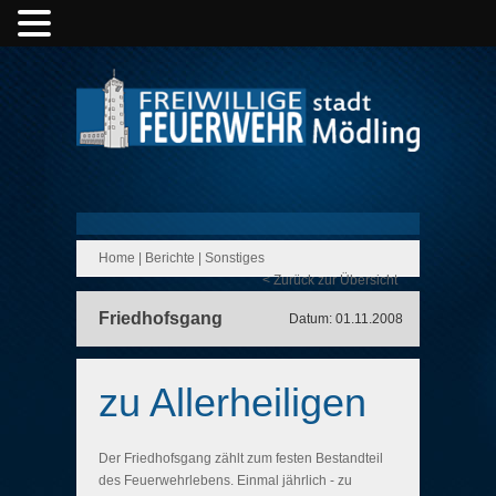
Home
|
Berichte
|
Sonstiges
< Zurück zur Übersicht
Friedhofsgang
Datum: 01.11.2008
zu Allerheiligen
Der Friedhofsgang zählt zum festen Bestandteil
des Feuerwehrlebens. Einmal jährlich - zu