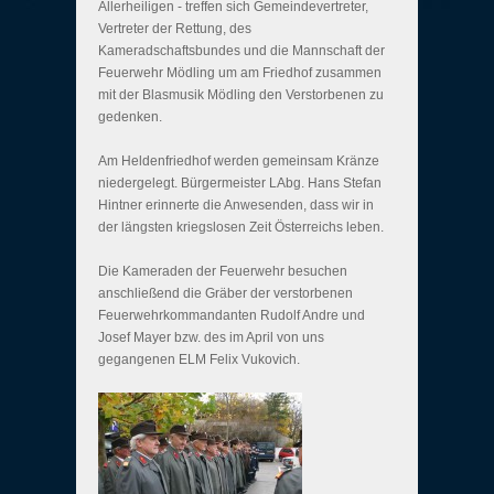
Allerheiligen - treffen sich Gemeindevertreter,
Vertreter der Rettung, des
Kameradschaftsbundes und die Mannschaft der
Feuerwehr Mödling um am Friedhof zusammen
mit der Blasmusik Mödling den Verstorbenen zu
gedenken.
Am Heldenfriedhof werden gemeinsam Kränze
niedergelegt. Bürgermeister LAbg. Hans Stefan
Hintner erinnerte die Anwesenden, dass wir in
der längsten kriegslosen Zeit Österreichs leben.
Die Kameraden der Feuerwehr besuchen
anschließend die Gräber der verstorbenen
Feuerwehrkommandanten Rudolf Andre und
Josef Mayer bzw. des im April von uns
gegangenen ELM Felix Vukovich.