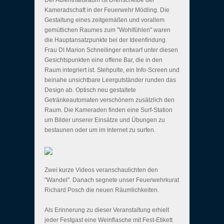
Der Aufenthaltsraum ist Drehscheibe der
Kameradschaft in der Feuerwehr Mödling. Die
Gestaltung eines zeitgemäßen und vorallem
gemütlichen Raumes zum "Wohlfühlen" waren
die Hauptansatzpunkte bei der Ideenfindung.
Frau DI Marion Schneilinger entwarf unter diesen
Gesichtspunkten eine offene Bar, die in den
Raum integriert ist. Stehpulte, ein Info-Screen und
beinahe unsichtbare Leergutständer runden das
Design ab. Optisch neu gestaltete
Getränkeautomaten verschönern zusätzlich den
Raum. Die Kameraden finden eine Surf-Station
um Bilder unserer Einsätze und Übungen zu
bestaunen oder um im Internet zu surfen.
Zwei kurze Videos veranschaulichten den
"Wandel". Danach segnete unser Feuerwehrkurat
Richard Posch die neuen Räumlichkeiten.
Als Erinnerung zu dieser Veranstaltung erhielt
jeder Festgast eine Weinflasche mit Fest-Etikett