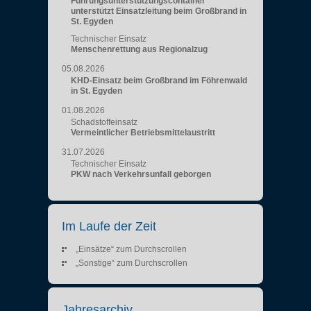
Führungsunterstützungscontainer
unterstützt Einsatzleitung beim Großbrand in
St. Egyden
Technischer Einsatz
Menschenrettung aus Regionalzug
05.08.2026
KHD-Einsatz beim Großbrand im Föhrenwald
in St. Egyden
01.08.2026
Schadstoffeinsatz
Vermeintlicher Betriebsmittelaustritt
31.07.2026
Technischer Einsatz
PKW nach Verkehrsunfall geborgen
Im Laufe der Zeit
„Einsätze“ zum Durchscrollen
„Sonstige“ zum Durchscrollen
Jahresarchiv