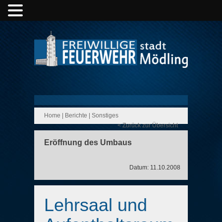
Home
|
Berichte
|
Sonstiges
< Zurück zur Übersicht
Eröffnung des Umbaus
Datum: 11.10.2008
Lehrsaal und