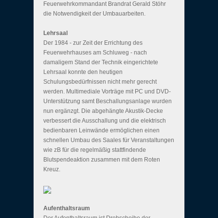
Feuerwehrkommandant Brandrat Gerald Stöhr
die Notwendigkeit der Umbauarbeiten.
Lehrsaal
Der 1984 - zur Zeit der Errichtung des
Feuerwehrhauses am Schluweg - nach
damaligem Stand der Technik eingerichtete
Lehrsaal konnte den heutigen
Schulungsbedürfnissen nicht mehr gerecht
werden. Multimediale Vorträge mit PC und DVD-
Unterstützung samt Beschallungsanlage wurden
nun ergänzgt. Die abgehängte Akustik-Decke
verbessert die Ausschallung und die elektrisch
bedienbaren Leinwände ermöglichen einen
schnellen Umbau des Saales für Veranstaltungen
wie zB für die regelmäßig stattfindende
Blutspendeaktion zusammen mit dem Roten
Kreuz.
Aufenthaltsraum