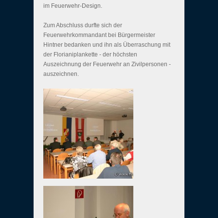
im Feuerwehr-Design.
Zum Abschluss durfte sich der
Feuerwehrkommandant bei Bürgermeister
Hintner bedanken und ihn als Überraschung mit
der Florianiplankette - der höchsten
Auszeichnung der Feuerwehr an Zivilpersonen -
auszeichnen.