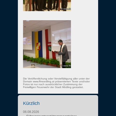
Die Veröffentlichung oder Vervielfältigung aller unter der
Domain www.ffmoedling.at präsentierten Texte und/oder
Fotos ist nur nach ausdrücklicher Zustimmung der
Freiwilligen Feuerwehr der Stadt Mödling gestattet.
Kürzlich
06.08.2026