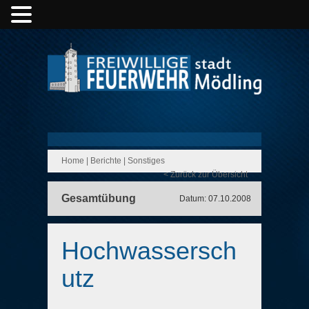
Home
|
Berichte
|
Sonstiges
< Zurück zur Übersicht
Gesamtübung
Datum: 07.10.2008
Hochwassersch
utz