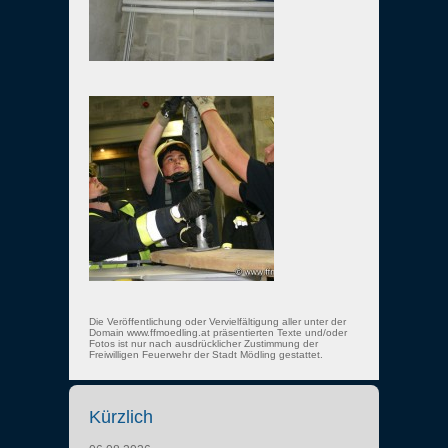
Die Veröffentlichung oder Vervielfältigung aller unter der
Domain www.ffmoedling.at präsentierten Texte und/oder
Fotos ist nur nach ausdrücklicher Zustimmung der
Freiwilligen Feuerwehr der Stadt Mödling gestattet.
Kürzlich