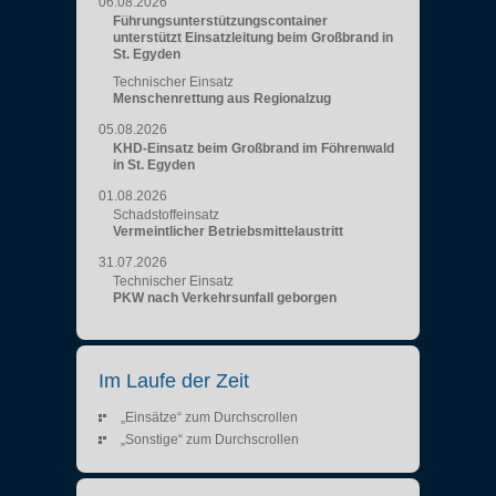
06.08.2026
Führungsunterstützungscontainer
unterstützt Einsatzleitung beim Großbrand in
St. Egyden
Technischer Einsatz
Menschenrettung aus Regionalzug
05.08.2026
KHD-Einsatz beim Großbrand im Föhrenwald
in St. Egyden
01.08.2026
Schadstoffeinsatz
Vermeintlicher Betriebsmittelaustritt
31.07.2026
Technischer Einsatz
PKW nach Verkehrsunfall geborgen
Im Laufe der Zeit
„Einsätze“ zum Durchscrollen
„Sonstige“ zum Durchscrollen