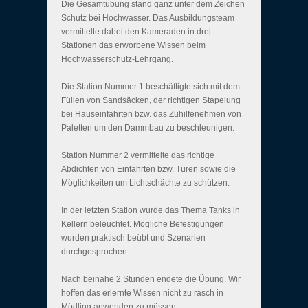
Die Gesamtübung stand ganz unter dem Zeichen
Schutz bei Hochwasser. Das Ausbildungsteam
vermittelte dabei den Kameraden in drei
Stationen das erworbene Wissen beim
Hochwasserschutz-Lehrgang.
Die Station Nummer 1 beschäftigte sich mit dem
Füllen von Sandsäcken, der richtigen Stapelung
bei Hauseinfahrten bzw. das Zuhilfenehmen von
Paletten um den Dammbau zu beschleunigen.
Station Nummer 2 vermittelte das richtige
Abdichten von Einfahrten bzw. Türen sowie die
Möglichkeiten um Lichtschächte zu schützen.
In der letzten Station wurde das Thema Tanks in
Kellern beleuchtet. Mögliche Befestigungen
wurden praktisch beübt und Szenarien
durchgesprochen.
Nach beinahe 2 Stunden endete die Übung. Wir
hoffen das erlernte Wissen nicht zu rasch in
Mödling anwenden zu müssen.