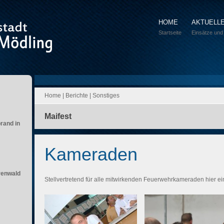
HOME
AKTUELL
Startseite
Einsätze und
Home
|
Berichte
|
Sonstiges
Maifest
brand in
Kameraden
renwald
Stellvertretend für alle mitwirkenden Feuerwehrkameraden hier 