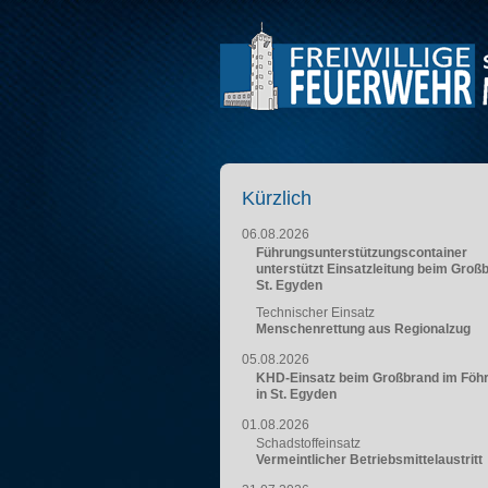
Kürzlich
06.08.2026
Führungsunterstützungscontainer
unterstützt Einsatzleitung beim Groß
St. Egyden
Technischer Einsatz
Menschenrettung aus Regionalzug
05.08.2026
KHD-Einsatz beim Großbrand im Föh
in St. Egyden
01.08.2026
Schadstoffeinsatz
Vermeintlicher Betriebsmittelaustritt