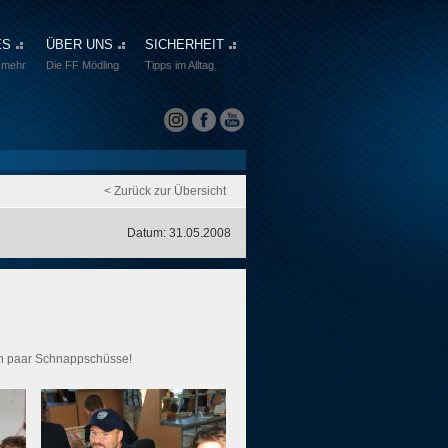
ES
ÜBER UNS
SICHERHEIT
 mehr
Die FF Mödling
Tipps im Alltag
< Zurück zur Übersicht
Datum: 31.05.2008
ein paar Schnappschüsse!