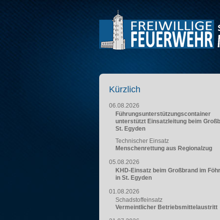
Kürzlich
06.08.2026
Führungsunterstützungscontainer
unterstützt Einsatzleitung beim Groß
St. Egyden
Technischer Einsatz
Menschenrettung aus Regionalzug
05.08.2026
KHD-Einsatz beim Großbrand im Föh
in St. Egyden
01.08.2026
Schadstoffeinsatz
Vermeintlicher Betriebsmittelaustritt