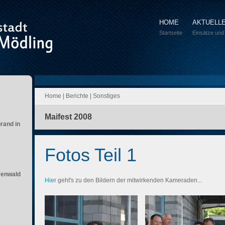
HOME
AKTUELL
Startseite
Einsätze und
Home
|
Berichte
|
Sonstiges
Maifest 2008
brand in
Fotos Teil 1
renwald
Hier
geht's zu den Bildern der mitwirkenden Kameraden...