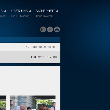
ES
ÜBER UNS
SICHERHEIT
 mehr
Die FF Mödling
Tipps im Alltag
< Zurück zur Übersicht
Datum: 31.05.2008