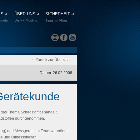
ES
ÜBER UNS
SICHERHEIT
 mehr
Die FF Mödling
Tipps im Alltag
< Zurück zur Übersicht
Datum: 26.02.2008
 Gerätekunde
das Thema Schadstoff behandelt.
hadstoffen durchgenommen.
nzug) und Messgeräte im Feuerwehrdienst.
e und Ölmessstreifen.