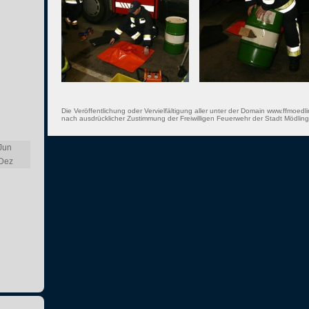
Die Veröffentlichung oder Vervielfältigung aller unter der Domain www.ffmoedli
nach ausdrücklicher Zustimmung der Freiwilligen Feuerwehr der Stadt Mödling 
Jun
Dez