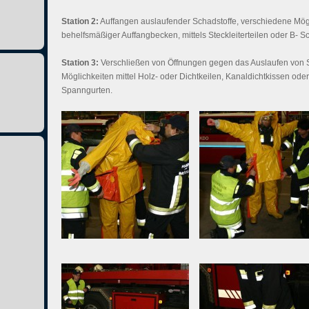
Station 2:
Auffangen auslaufender Schadstoffe, verschiedene Mögl
behelfsmäßiger Auffangbecken, mittels Steckleiterteilen oder B-
Station 3:
Verschließen von Öffnungen gegen das Auslaufen von 
Möglichkeiten mittel Holz- oder Dichtkeilen, Kanaldichtkissen od
Spanngurten.