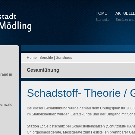
HOME
AKTUELL
Startseite
Einsätze und
Home
|
Berichte
|
Sonstiges
Gesamtübung
brand in
Schadstoff- Theorie /
renwald
Bei dieser Gesamtübung wurde gemäß dem Übungsplan für 2008 
Im Stationsbetrieb wurden Gerätekunde und der Umgang mit Sc
Station 1:
Selbstschutz bei Schadstoffeinsätzen (Schutzstufe II A
Chlorgasmessgeräte, Messgeräte zum Feststellen brennbarer Gas