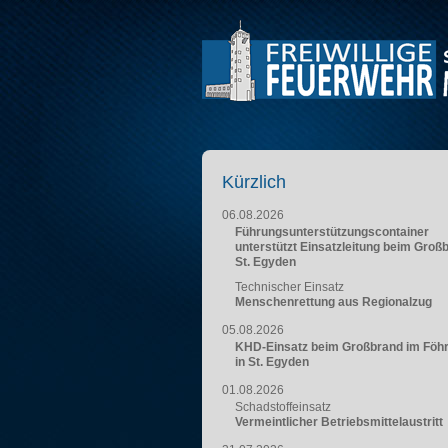
Kürzlich
06.08.2026
Führungsunterstützungscontainer
unterstützt Einsatzleitung beim Groß
St. Egyden
Technischer Einsatz
Menschenrettung aus Regionalzug
05.08.2026
KHD-Einsatz beim Großbrand im Föh
in St. Egyden
01.08.2026
Schadstoffeinsatz
Vermeintlicher Betriebsmittelaustritt