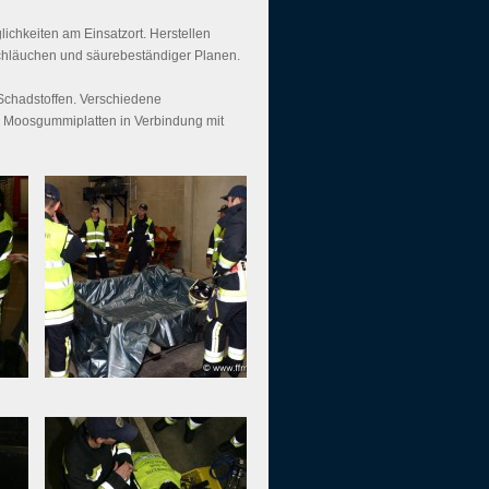
ichkeiten am Einsatzort. Herstellen
 Schläuchen und säurebeständiger Planen.
Schadstoffen. Verschiedene
er Moosgummiplatten in Verbindung mit