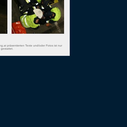
ng.at präsentierten Texte und/oder Fotos ist nur
gestattet.