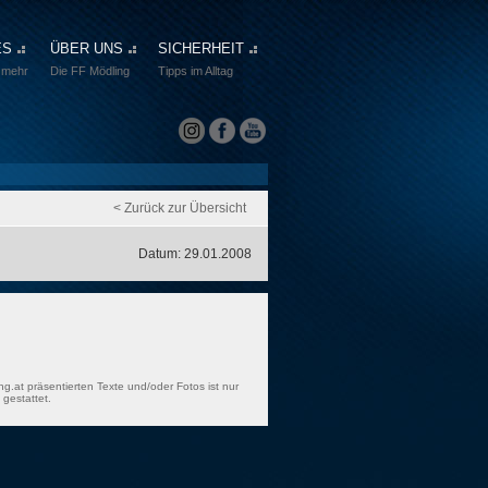
ES
ÜBER UNS
SICHERHEIT
 mehr
Die FF Mödling
Tipps im Alltag
< Zurück zur Übersicht
Datum: 29.01.2008
ng.at präsentierten Texte und/oder Fotos ist nur
gestattet.