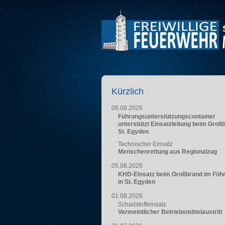
Kürzlich
06.08.2026
Führungsunterstützungscontainer
unterstützt Einsatzleitung beim Groß
St. Egyden
Technischer Einsatz
Menschenrettung aus Regionalzug
05.08.2026
KHD-Einsatz beim Großbrand im Föh
in St. Egyden
01.08.2026
Schadstoffeinsatz
Vermeintlicher Betriebsmittelaustritt