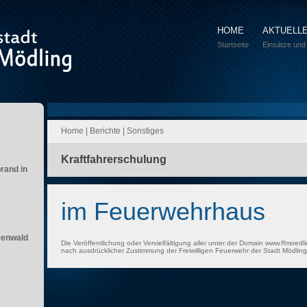
HOME
AKTUELL
Startseite
Einsätze und
Home
|
Berichte
|
Sonstiges
Kraftfahrerschulung
brand in
im Feuerwehrhaus
renwald
Die Veröffentlichung oder Vervielfältigung aller unter der Domain www.ffmoedli
nach ausdrücklicher Zustimmung der Freiwilligen Feuerwehr der Stadt Mödling 