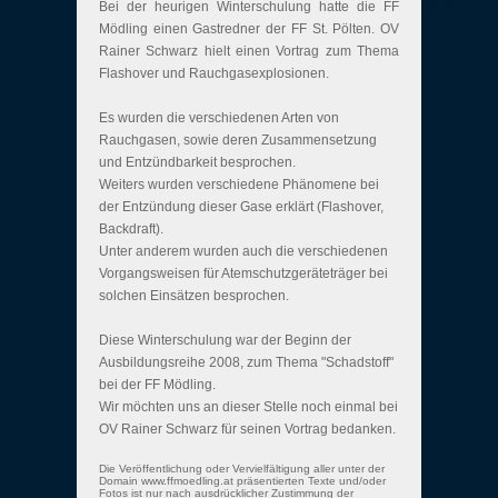
Bei der heurigen Winterschulung hatte die FF
Mödling einen Gastredner der FF St. Pölten. OV
Rainer Schwarz hielt einen Vortrag zum Thema
Flashover und Rauchgasexplosionen.
Es wurden die verschiedenen Arten von
Rauchgasen, sowie deren Zusammensetzung
und Entzündbarkeit besprochen.
Weiters wurden verschiedene Phänomene bei
der Entzündung dieser Gase erklärt (Flashover,
Backdraft).
Unter anderem wurden auch die verschiedenen
Vorgangsweisen für Atemschutzgeräteträger bei
solchen Einsätzen besprochen.
Diese Winterschulung war der Beginn der
Ausbildungsreihe 2008, zum Thema "Schadstoff"
bei der FF Mödling.
Wir möchten uns an dieser Stelle noch einmal bei
OV Rainer Schwarz für seinen Vortrag bedanken.
Die Veröffentlichung oder Vervielfältigung aller unter der
Domain www.ffmoedling.at präsentierten Texte und/oder
Fotos ist nur nach ausdrücklicher Zustimmung der