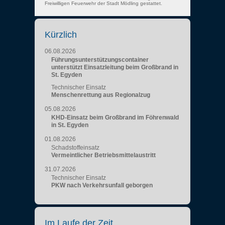
Freiwilligen Feuerwehr der Stadt Mödling gestattet.
Kürzlich
06.08.2026
Führungsunterstützungscontainer
unterstützt Einsatzleitung beim Großbrand in
St. Egyden
Technischer Einsatz
Menschenrettung aus Regionalzug
05.08.2026
KHD-Einsatz beim Großbrand im Föhrenwald
in St. Egyden
01.08.2026
Schadstoffeinsatz
Vermeintlicher Betriebsmittelaustritt
31.07.2026
Technischer Einsatz
PKW nach Verkehrsunfall geborgen
Im Laufe der Zeit