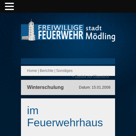
Home
|
Berichte
|
Sonstiges
< Zurück zur Übersicht
Winterschulung
Datum: 15.01.2008
im
Feuerwehrhaus