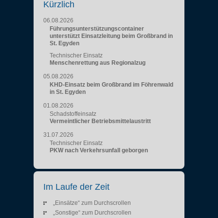
Kürzlich
06.08.2026
Führungsunterstützungscontainer
unterstützt Einsatzleitung beim Großbrand in
St. Egyden
Technischer Einsatz
Menschenrettung aus Regionalzug
05.08.2026
KHD-Einsatz beim Großbrand im Föhrenwald
in St. Egyden
01.08.2026
Schadstoffeinsatz
Vermeintlicher Betriebsmittelaustritt
31.07.2026
Technischer Einsatz
PKW nach Verkehrsunfall geborgen
Im Laufe der Zeit
„Einsätze“ zum Durchscrollen
„Sonstige“ zum Durchscrollen