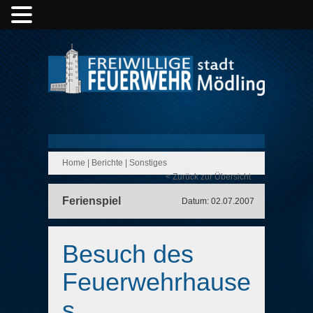
Home
|
Berichte
|
Sonstiges
< Zurück zur Übersicht
Ferienspiel
Datum: 02.07.2007
Besuch des
Feuerwehrhause
s