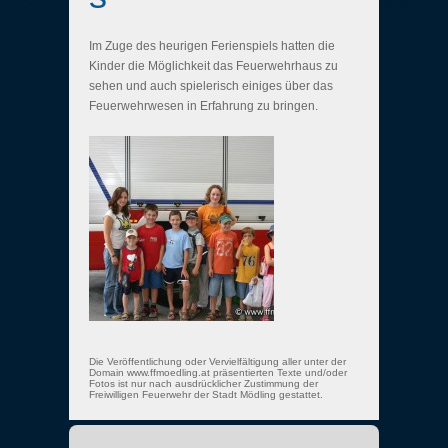
Im Zuge des heurigen Ferienspiels hatten die
Kinder die Möglichkeit das Feuerwehrhaus zu
sehen und auch spielerisch einiges über das
Feuerwehrwesen in Erfahrung zu bringen.
Die Veröffentlichung oder Vervielfältigung aller unter der
Domain www.ffmoedling.at präsentierten Texte und/oder
Fotos ist nur nach ausdrücklicher Zustimmung der
Freiwilligen Feuerwehr der Stadt Mödling gestattet.