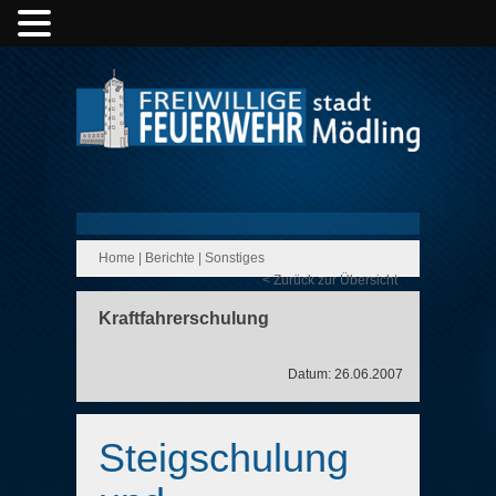
Home
|
Berichte
|
Sonstiges
< Zurück zur Übersicht
Kraftfahrerschulung
Datum: 26.06.2007
Steigschulung