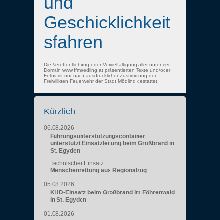
und
Geschicklichkeit
sfahren
Die Veröffentlichung oder Vervielfältigung aller unter der
Domain www.ffmoedling.at präsentierten Texte und/oder
Fotos ist nur nach ausdrücklicher Zustimmung der
Freiwilligen Feuerwehr der Stadt Mödling gestattet.
Kürzlich
06.08.2026
Führungsunterstützungscontainer
unterstützt Einsatzleitung beim Großbrand in
St. Egyden
Technischer Einsatz
Menschenrettung aus Regionalzug
05.08.2026
KHD-Einsatz beim Großbrand im Föhrenwald
in St. Egyden
01.08.2026