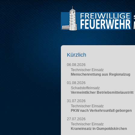
Kürzlich
06.08.2026
Technischer Einsatz
Menschenrettung aus Regionalzug
01.08.2026
Schadstoffeinsatz
Vermeintlicher Betriebsmittelaustritt
31.07.2026
Technischer Einsatz
PKW nach Verkehrsunfall geborgen
27.07.2026
Technischer Einsatz
Kraneinsatz in Gumpoldskirchen