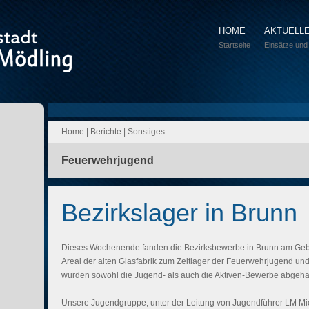
HOME
AKTUELL
Startseite
Einsätze und
Home
|
Berichte
|
Sonstiges
Feuerwehrjugend
Bezirkslager in Brunn
Dieses Wochenende fanden die Bezirksbewerbe in Brunn am Gebir
Areal der alten Glasfabrik zum Zeltlager der Feuerwehrjugend und
wurden sowohl die Jugend- als auch die Aktiven-Bewerbe abgeha
Unsere Jugendgruppe, unter der Leitung von Jugendführer LM Mi