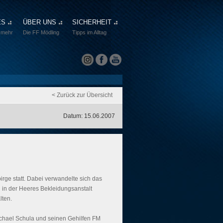
ES
ÜBER UNS
SICHERHEIT
 mehr
Die FF Mödling
Tipps im Alltag
< Zurück zur Übersicht
Datum: 15.06.2007
ge statt. Dabei verwandelte sich das
 in der Heeres Bekleidungsanstalt
lten.
chael Schula und seinen Gehilfen FM