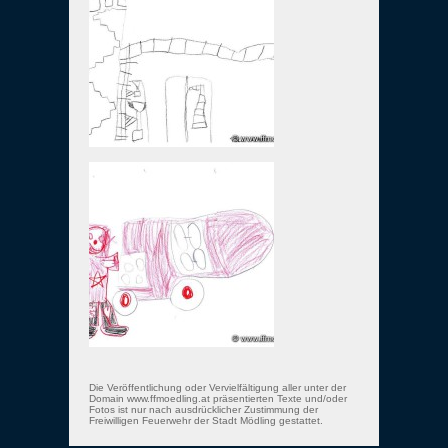
Die Veröffentlichung oder Vervielfältigung aller unter der
Domain www.ffmoedling.at präsentierten Texte und/oder
Fotos ist nur nach ausdrücklicher Zustimmung der
Freiwilligen Feuerwehr der Stadt Mödling gestattet.