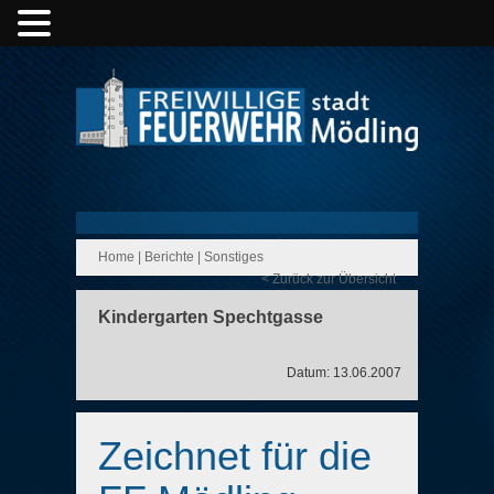
Home
|
Berichte
|
Sonstiges
< Zurück zur Übersicht
Kindergarten Spechtgasse
Datum: 13.06.2007
Zeichnet für die