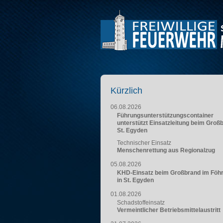
Kürzlich
06.08.2026
Führungsunterstützungscontainer
unterstützt Einsatzleitung beim Groß
St. Egyden
Technischer Einsatz
Menschenrettung aus Regionalzug
05.08.2026
KHD-Einsatz beim Großbrand im Föh
in St. Egyden
01.08.2026
Schadstoffeinsatz
Vermeintlicher Betriebsmittelaustritt