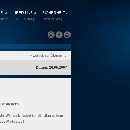
ES
ÜBER UNS
SICHERHEIT
 mehr
Die FF Mödling
Tipps im Alltag
< Zurück zur Übersicht
Datum: 26.05.2007
n Besuchern!
hr Wiener Neudorf für die Übernahme
 des Maifestes!