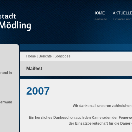
HOME
AKTUELL
Startseite
Einsätze und
Home
|
Berichte
|
Sonstiges
Maifest
brand in
2007
renwald
Wir danken all unseren zahlreiche
Ein herzliches Dankeschön auch den Kameraden der Feuerwe
der Einsatzbereitschaft für die Dauer