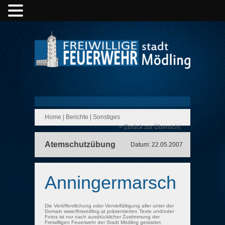
Home
|
Berichte
|
Sonstiges
< Zurück zur Übersicht
Atemschutzübung
Datum: 22.05.2007
Anningermarsch
Die Veröffentlichung oder Vervielfältigung aller unter der
Domain www.ffmoedling.at präsentierten Texte und/oder
Fotos ist nur nach ausdrücklicher Zustimmung der
Freiwilligen Feuerwehr der Stadt Mödling gestattet.