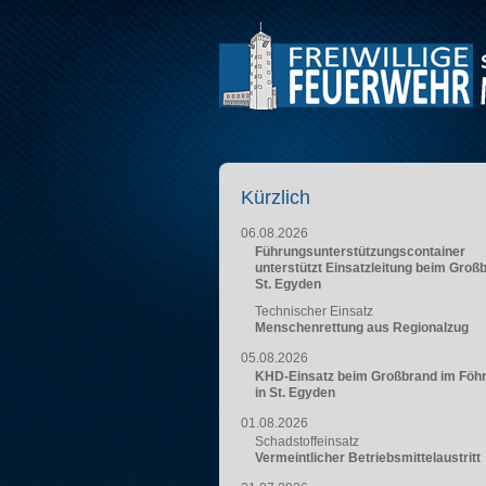
Kürzlich
06.08.2026
Führungsunterstützungscontainer
unterstützt Einsatzleitung beim Groß
St. Egyden
Technischer Einsatz
Menschenrettung aus Regionalzug
05.08.2026
KHD-Einsatz beim Großbrand im Föh
in St. Egyden
01.08.2026
Schadstoffeinsatz
Vermeintlicher Betriebsmittelaustritt