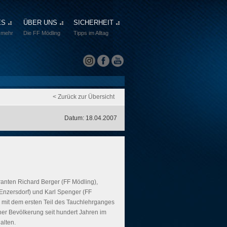
ES
ÜBER UNS
SICHERHEIT
 mehr
Die FF Mödling
Tipps im Alltag
< Zurück zur Übersicht
Datum: 18.04.2007
anten Richard Berger (FF Mödling),
Enzersdorf) und Karl Spenger (FF
 mit dem ersten Teil des Tauchlehrganges
er Bevölkerung seit hundert Jahren im
alten.