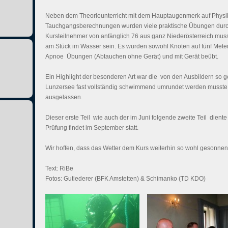
Neben dem Theorieunterricht mit dem Hauptaugenmerk auf Physik
Tauchgangsberechnungen wurden viele praktische Übungen durch
Kursteilnehmer von anfänglich 76 aus ganz Niederösterreich muss
am Stück im Wasser sein. Es wurden sowohl Knoten auf fünf Meter
Apnoe  Übungen (Abtauchen ohne Gerät) und mit Gerät beübt.
Ein Highlight der besonderen Art war die  von den Ausbildern so g
Lunzersee fast vollständig schwimmend umrundet werden musste.
ausgelassen.
Dieser erste Teil  wie auch der im Juni folgende zweite Teil  dient
Prüfung findet im September statt.
Wir hoffen, dass das Wetter dem Kurs weiterhin so wohl gesonnen 
Text: RiBe
Fotos: Gutlederer (BFK Amstetten) & Schimanko (TD KDO)