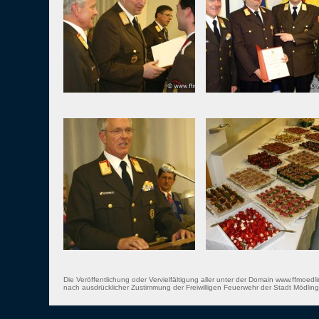
Die Veröffentlichung oder Vervielfältigung aller unter der Domain www.ffmoedli
nach ausdrücklicher Zustimmung der Freiwilligen Feuerwehr der Stadt Mödling 