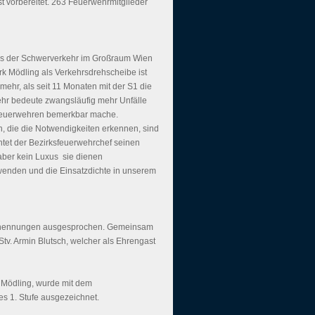
 vorbereitet. 263 Feuerwehrmitglieder
ss der Schwerverkehr im Großraum Wien
k Mödling als Verkehrsdrehscheibe ist
ehr, als seit 11 Monaten mit der S1 die
ehr bedeute zwangsläufig mehr Unfälle 
r Feuerwehren bemerkbar mache.
, die die Notwendigkeiten erkennen, sind
chtet der Bezirksfeuerwehrchef seinen
er kein Luxus  sie dienen
wenden und die Einsatzdichte in unserem
rnennungen ausgesprochen. Gemeinsam
. Armin Blutsch, welcher als Ehrengast
 Mödling, wurde mit dem
s 1. Stufe ausgezeichnet.