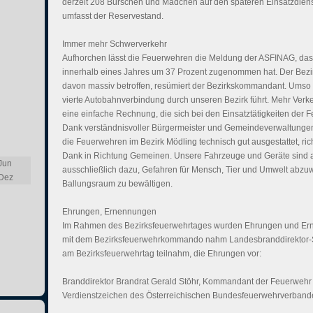
derzeit 208 Burschen und Mädchen auf den späteren Einsatzdienst
umfasst der Reservestand.
Immer mehr Schwerverkehr
Aufhorchen lässt die Feuerwehren die Meldung der ASFINAG, da
innerhalb eines Jahres um 37 Prozent zugenommen hat. Der Bezir
davon massiv betroffen, resümiert der Bezirkskommandant. Umso m
vierte Autobahnverbindung durch unseren Bezirk führt. Mehr Verk
eine einfache Rechnung, die sich bei den Einsatztätigkeiten de
Dank verständnisvoller Bürgermeister und Gemeindeverwaltungen
die Feuerwehren im Bezirk Mödling technisch gut ausgestattet, ri
Dank in Richtung Gemeinen. Unsere Fahrzeuge und Geräte sind ab
Jun
ausschließlich dazu, Gefahren für Mensch, Tier und Umwelt abzu
Dez
Ballungsraum zu bewältigen.
Ehrungen, Ernennungen
Im Rahmen des Bezirksfeuerwehrtages wurden Ehrungen und E
mit dem Bezirksfeuerwehrkommando nahm Landesbranddirektor-Stv
am Bezirksfeuerwehrtag teilnahm, die Ehrungen vor:
Branddirektor Brandrat Gerald Stöhr, Kommandant der Feuerwehr
Verdienstzeichen des Österreichischen Bundesfeuerwehrverbande