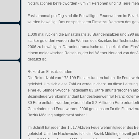
Notsituationen befreit worden - um 74 Personen und 43 Tiere mehr
Fast zehnmal pro Tag sind die Freiwilligen Feuerwehren im Bezirk
wurden bewältigt. Das entspricht dem Einsatzaufkommen des ge
1.039 mal rückten die Einsatzkräfte zu Brandeinsätzen und 290 
stärker gefordert werden die Wehren des Bezirkes bei Technischen
2006 zu bewältigen. Darunter dramatische und spektakuläre Einsä
einem moldawischen Reisebus, der bei Wiener Neudorf von der A
gestürzt ist.
Rekord an Einsatzstunden
Die Rekordzahl von 173.199 Einsatzstunden haben die Feuerwehrl
geleistet. Um sich diese Zahl zu verdeutlichen: um diese Leistung
einer 40 Stunden-Woche insgesamt 83 Jahre ununterbrochen arbei
Bezirksfeuerwehrkommandant Landesfeuerwehrrat Franz Koternetz 
30 Euro entlohnt werden, wären dafür 5,2 Millionen Euro erforderl
Gemeinden und Feuerwehren 2006 gemeinsam für die Finanzier
Bezirk Mödling aufgebracht haben!
Im Schnitt hat jeder der 1.517 Aktiven Feuerwehrmitglieder des B
geleistet. Um den Nachwuchs ist es im Bezirk Mödling derzeit gut