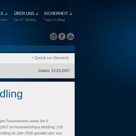
ES
ÜBER UNS
SICHERHEIT
 mehr
Die FF Mödling
Tipps im Alltag
< Zurück zur Übersicht
Datum: 23.03.2007
dling
ligen Feuerwehren sowie die 5
z 2007 im Feuerwehrhaus Mödling: 209
dling im Jahr 2006 gerettet oder aus