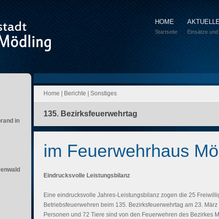
HOME
AKTUELL
Startseite
Einsätze und
Home
|
Berichte
|
Sonstiges
135. Bezirksfeuerwehrtag
brand in
im Feuerwehrhaus Mö
renwald
Eindrucksvolle Leistungsbilanz
Eine eindrucksvolle Jahres-Leistungsbilanz zogen die 25 Freiwil
Betriebsfeuerwehren beim 135. Bezirksfeuerwehrtag am 23. Mär
Personen und 72 Tiere sind von den Feuerwehren des Bezirkes Mö