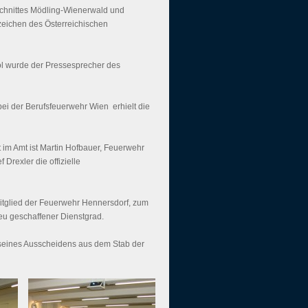
chnittes Mödling-Wienerwald und
zeichen des Österreichischen
ol wurde der Pressesprecher des
bei der Berufsfeuerwehr Wien  erhielt die
it im Amt ist Martin Hofbauer, Feuerwehr
Drexler die offizielle
itglied der Feuerwehr Hennersdorf, zum
neu geschaffener Dienstgrad.
h seines Ausscheidens aus dem Stab der