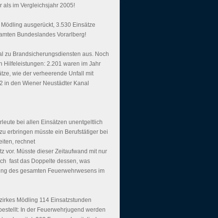
 als im Vergleichsjahr 2005!
 Mödling ausgerückt, 3.530 Einsätze
samten Bundeslandes Vorarlberg!
mal zu Brandsicherungsdiensten aus. Noch
 Hilfeleistungen: 2.201 waren im Jahr
tze, wie der verheerende Unfall mit
2 in den Wiener Neustädter Kanal
eute bei allen Einsätzen unentgeltlich
 zu erbringen müsste ein Berufstätiger bei
ten, rechnet
vor. Müsste dieser Zeitaufwand mit nur
ich  fast das Doppelte dessen, was
ung des gesamten Feuerwehrwesens im
ezirkes Mödling 114 Einsatzstunden
 bestellt: In der Feuerwehrjugend werden