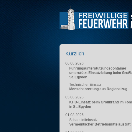
Kürzlich
06.08.2026
Führungsunterstützungscontainer
unterstützt Einsatzleitung beim Groß
St. Egyden
Technischer Einsatz
Menschenrettung aus Regionalzug
05.08.2026
KHD-Einsatz beim Großbrand im Föh
in St. Egyden
01.08.2026
Schadstoffeinsatz
Vermeintlicher Betriebsmittelaustritt