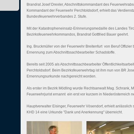
Brandrat Josef Drexler, Abschnittskommandant des Feuerwehrabs
Kommandant der Feuerwehr Perchtoldsdorf, erhielt das Verdienst
Bundesfeuerwehrverbandes 2. Stufe.
Mit der Katastropheneinsatz-Erinnerungsmedaille des Landes Tir
Bezirksfeuerwehrkommandos, Brandrat Gottfried Bauer geehrt.
Ing. Bruckmüller von der Feuerwehr Breitenfurt  von Beruf Offizier 
Ernennung zum Abschnittssachbearbeiter Schadstoffe.
Bereits seit 2005 als Abschnittssachbearbeiter Öffentlichkeitsarbe
Perchtoldsdorf. Beim Bezirksfeuerwehrtag ist ihm nun von BR Josef 
Ernennungsurkunde nachgereicht worden.
Als erster im Bezirk Mödling wurde Rechtsanwalt Mag. Schrank, M
Feuerwehrjurist ernannt  ein erst vor kurzem in Niederösterreich 
Hauptverwalter Eisinger, Feuerwehr Vösendorf, erhielt anlässlic
KHD 14 eine Urkunde "Dank und Anerkennung" überreicht.