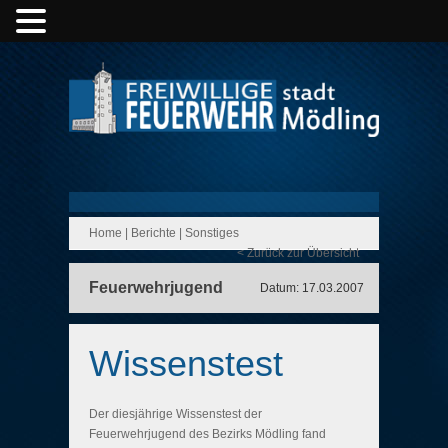
Home
|
Berichte
|
Sonstiges
< Zurück zur Übersicht
Feuerwehrjugend
Datum: 17.03.2007
Wissenstest
Der diesjährige Wissenstest der
Feuerwehrjugend des Bezirks Mödling fand