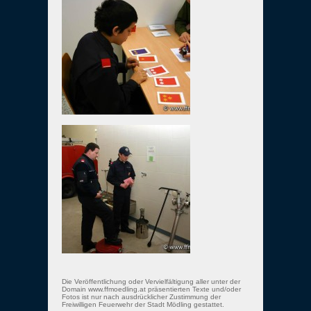
Die Veröffentlichung oder Vervielfältigung aller unter der
Domain www.ffmoedling.at präsentierten Texte und/oder
Fotos ist nur nach ausdrücklicher Zustimmung der
Freiwilligen Feuerwehr der Stadt Mödling gestattet.