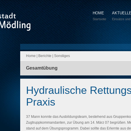
HOME
AKTUELL
Startseite
Einsätze und
Home
|
Berichte
|
Sonstiges
Gesamtübung
Hydraulische Rettungs
Praxis
37 Mann konnte das Ausbildungsteam, bestehend aus Gruppen
Zugtruppkommandanten, zur Übung am 14. März 07 begrüßen. M
stand auf dem Übungsprogramm. Dabei sollte das Erlernte aus der l