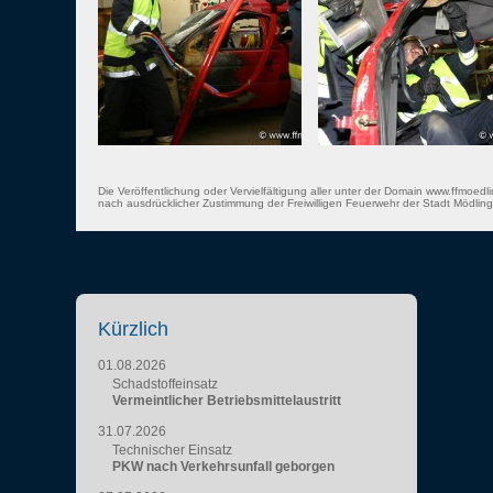
Die Veröffentlichung oder Vervielfältigung aller unter der Domain www.ffmoedli
nach ausdrücklicher Zustimmung der Freiwilligen Feuerwehr der Stadt Mödling 
Kürzlich
01.08.2026
Schadstoffeinsatz
Vermeintlicher Betriebsmittelaustritt
31.07.2026
Technischer Einsatz
PKW nach Verkehrsunfall geborgen