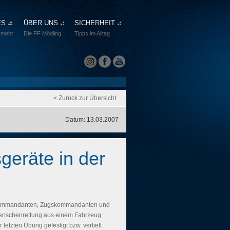
ES
ÜBER UNS
SICHERHEIT
 mehr
Die FF Mödling
Tipps im Alltag
< Zurück zur Übersicht
Datum: 13.03.2007
geräte in der
kommandanten, Zugskommandanten und
enschenrettung aus einem Fahrzeug
etzten Übung gefestigt bzw. vertieft