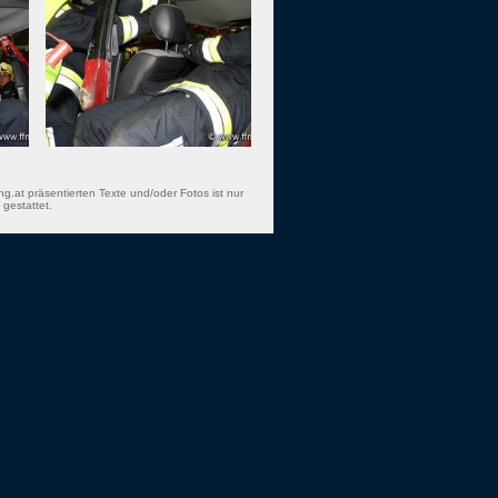
ng.at präsentierten Texte und/oder Fotos ist nur
gestattet.