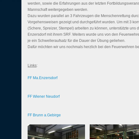
werden, sowie die Erfahrungen aus der letzten Fortbildungsveran
Mannschaft weitergegeben werden.
Dazu wurden parallel an 3 Fahrzeugen die Menschenrettung durc
Vorgehensweisen gezeigt und durchgeführt wurden. Um mit 3 kom
(Schere, Spreizer, Stempel) arbeiten zu können, unterstützte uns 
Enzersdorf mit ihrem SRF. Weiters wurde uns von den Feuerweh
je ein Schwelleraufsatz für die Dauer der Übung geliehen.
Dafür möchten wir uns nochmals herzlich bei den Feuerwehren b
Links
:
FF Ma.Enzersdorf
FF Wiener Neudorf
FF Brunn a.Gebirge