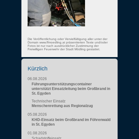
Die Veröffentlichung oder Vervielfältigung aller unter der
Domain www.ffmoedling.at präsentierten Texte und/oder
Fotos ist nur nach ausdrücklicher Zustimmung der
Freiwilligen Feuerwehr der Stadt Mödling gestattet.
Kürzlich
06.08.2026
Führungsunterstützungscontainer
unterstützt Einsatzleitung beim Großbrand in
St. Egyden
Technischer Einsatz
Menschenrettung aus Regionalzug
05.08.2026
KHD-Einsatz beim Großbrand im Föhrenwald
in St. Egyden
01.08.2026
Schadstoffeinsatz