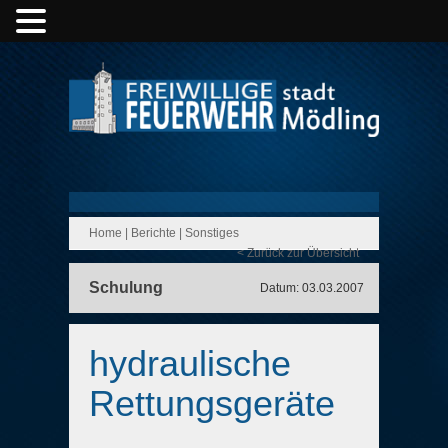
Home
|
Berichte
|
Sonstiges
< Zurück zur Übersicht
Schulung
Datum: 03.03.2007
hydraulische
Rettungsgeräte