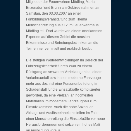
Mitglieder der Feuerwehren Mödling, Maria
Enzersdorf und Brunn am Gebirge nahmen am
Samstag, den 03.03.2007 an einer
Fortbildungsveranstaltung zum Thema
Menschenrettung aus KFZ im Feuerwehrhaus
Mödling teil. Dort wurde von einem anerkannten
Experten auf diesem Gebiet die neusten
Erkenntnisse und Befreiungstechniken an die
Teilnehmer vermittelt und praktisch beübt.
Die stetigen Weiterentwicklungen im Bereich der
Fahrzeugsicherheit führen zwar zu einem
Rückgang an schweren Verletzungen bei einem
Verkehrsunfall bzw. halten moderne Fahrzeuge
mehr aus doch ist eine Personenbefreiung im
Schadensfall für die Einsatzkräfte komplizierter
geworden, da eine Vielzahl an hochfesten
Materialien im modernem Fahrzeugbau zum
Einsatz kommen. Auch die hohe Anzahl an
Airbags und Auslöseeinheiten stellen im Falle
einer Menschenrettung die Einsatzkräfte vor neue
Herausforderungen und setzen ein hohes Maß
an Ausbildung voraus.