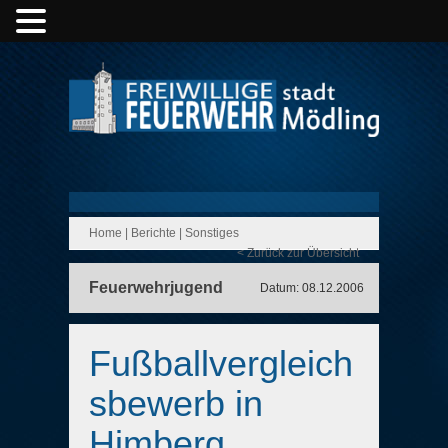
Home
|
Berichte
|
Sonstiges
< Zurück zur Übersicht
Feuerwehrjugend
Datum: 08.12.2006
Fußballvergleich
sbewerb in
Himberg