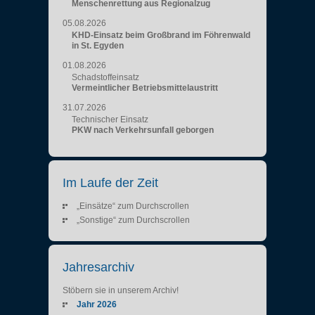
Menschenrettung aus Regionalzug
05.08.2026
KHD-Einsatz beim Großbrand im Föhrenwald
in St. Egyden
01.08.2026
Schadstoffeinsatz
Vermeintlicher Betriebsmittelaustritt
31.07.2026
Technischer Einsatz
PKW nach Verkehrsunfall geborgen
Im Laufe der Zeit
„Einsätze“ zum Durchscrollen
„Sonstige“ zum Durchscrollen
Jahresarchiv
Stöbern sie in unserem Archiv!
Jahr 2026