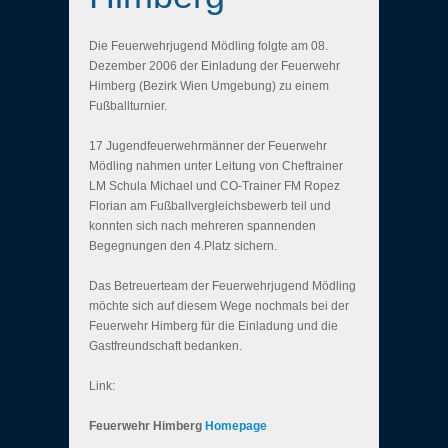
Die Feuerwehrjugend Mödling folgte am 08.
Dezember 2006 der Einladung der Feuerwehr
Himberg (Bezirk Wien Umgebung) zu einem
Fußballturnier.
17 Jugendfeuerwehrmänner der Feuerwehr
Mödling nahmen unter Leitung von Cheftrainer
LM Schula Michael und CO-Trainer FM Ropez
Florian am Fußballvergleichsbewerb teil und
konnten sich nach mehreren spannenden
Begegnungen den 4.Platz sichern.
Das Betreuerteam der Feuerwehrjugend Mödling
möchte sich auf diesem Wege nochmals bei der
Feuerwehr Himberg für die Einladung und die
Gastfreundschaft bedanken.
Link:
Feuerwehr Himberg
Homepage