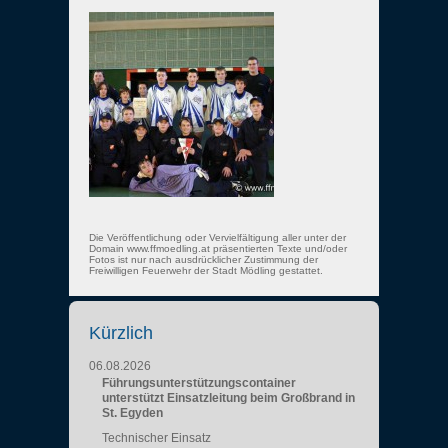
Die Veröffentlichung oder Vervielfältigung aller unter der
Domain www.ffmoedling.at präsentierten Texte und/oder
Fotos ist nur nach ausdrücklicher Zustimmung der
Freiwilligen Feuerwehr der Stadt Mödling gestattet.
Kürzlich
06.08.2026
Führungsunterstützungscontainer
unterstützt Einsatzleitung beim Großbrand in
St. Egyden
Technischer Einsatz