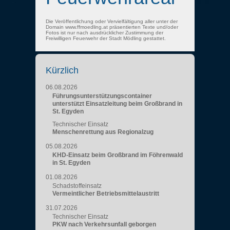
Die Veröffentlichung oder Vervielfältigung aller unter der
Domain www.ffmoedling.at präsentierten Texte und/oder
Fotos ist nur nach ausdrücklicher Zustimmung der
Freiwilligen Feuerwehr der Stadt Mödling gestattet.
Kürzlich
06.08.2026
Führungsunterstützungscontainer
unterstützt Einsatzleitung beim Großbrand in
St. Egyden
Technischer Einsatz
Menschenrettung aus Regionalzug
05.08.2026
KHD-Einsatz beim Großbrand im Föhrenwald
in St. Egyden
01.08.2026
Schadstoffeinsatz
Vermeintlicher Betriebsmittelaustritt
31.07.2026
Technischer Einsatz
PKW nach Verkehrsunfall geborgen