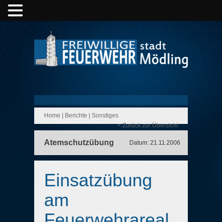
Home
|
Berichte
|
Sonstiges
< Zurück zur Übersicht
Atemschutzübung
Datum: 21.11.2006
Einsatzübung
am
Feuerwehrareal