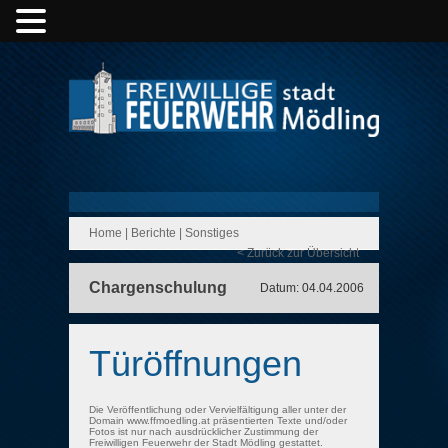
Home
|
Berichte
|
Sonstiges
< Zurück zur Übersicht
Chargenschulung
Datum: 04.04.2006
Türöffnungen
Die Veröffentlichung oder Vervielfältigung aller unter der
Domain www.ffmoedling.at präsentierten Texte und/oder
Fotos ist nur nach ausdrücklicher Zustimmung der
Freiwilligen Feuerwehr der Stadt Mödling gestattet.