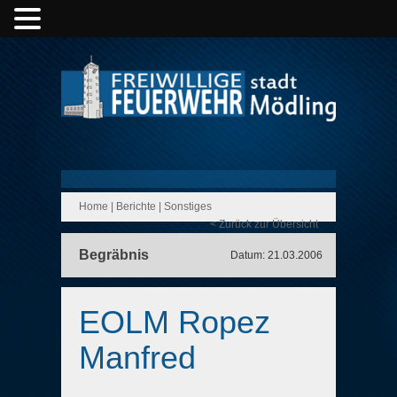
Home
|
Berichte
|
Sonstiges
< Zurück zur Übersicht
Begräbnis
Datum: 21.03.2006
EOLM Ropez
Manfred