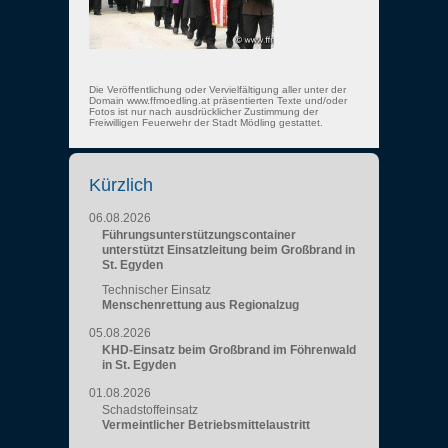
Die Veröffentlichung oder Vervielfältigung aller unter der
Domain www.ffmoedling.at präsentierten Texte und/oder
Fotos ist nur nach ausdrücklicher Zustimmung der
Freiwilligen Feuerwehr der Stadt Mödling gestattet.
Kürzlich
06.08.2026
Führungsunterstützungscontainer
unterstützt Einsatzleitung beim Großbrand in
St. Egyden
Technischer Einsatz
Menschenrettung aus Regionalzug
05.08.2026
KHD-Einsatz beim Großbrand im Föhrenwald
in St. Egyden
01.08.2026
Schadstoffeinsatz
Vermeintlicher Betriebsmittelaustritt