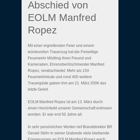
Abschied von
EOLM Manfred
Ropez
Mit einer ergreifenden Feier und einem
würdevollen Trauerzug hat die Freiwillige
Feuerwehr Mödling ihren Freund und
Kameraden, Ehrenoberlöschmeister Manfred
Ropez, verabschiedet. Mehr als 150
Feuerwehrleute und rund 400 weitere
Trauergäste gaben ihm am 21. März 2006 das
letzte Geleit.
EOLM Manfred Ropez ist am 13. März durch
einen Herzinfarkt unserer Gemeinschaft entrissen
worden. Er war erst 50 Jahre alt.
In sehr persönlichen Worten rief Branddirektor BR
Gerald Stöhr in seiner Grabrede viele bleibende
Erinnerungen an EOLM Manfred Ropez wach.