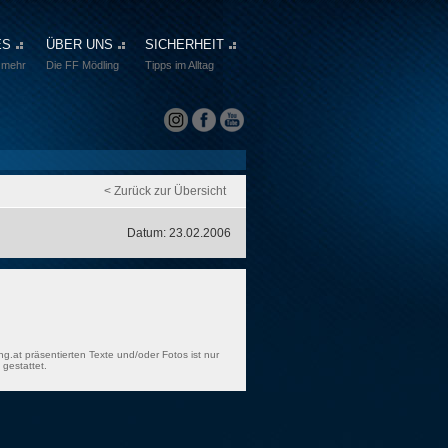
ES
ÜBER UNS
SICHERHEIT
 mehr
Die FF Mödling
Tipps im Alltag
< Zurück zur Übersicht
Datum: 23.02.2006
ng.at präsentierten Texte und/oder Fotos ist nur
gestattet.