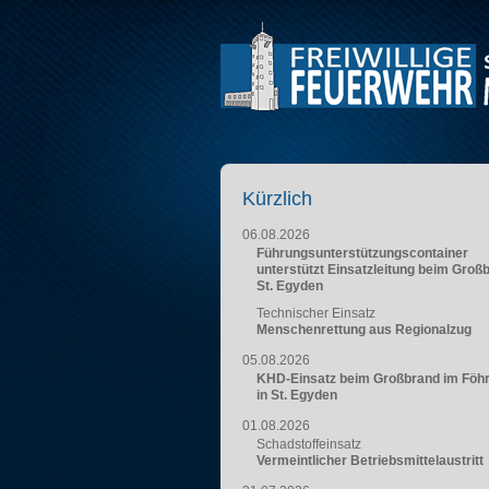
Kürzlich
06.08.2026
Führungsunterstützungscontainer
unterstützt Einsatzleitung beim Groß
St. Egyden
Technischer Einsatz
Menschenrettung aus Regionalzug
05.08.2026
KHD-Einsatz beim Großbrand im Föh
in St. Egyden
01.08.2026
Schadstoffeinsatz
Vermeintlicher Betriebsmittelaustritt