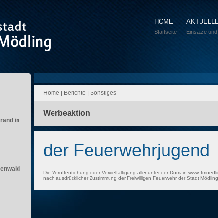
HOME
AKTUELL
Startseite
Einsätze und
Home
|
Berichte
|
Sonstiges
Werbeaktion
brand in
der Feuerwehrjugend
renwald
Die Veröffentlichung oder Vervielfältigung aller unter der Domain www.ffmoedli
nach ausdrücklicher Zustimmung der Freiwilligen Feuerwehr der Stadt Mödling 