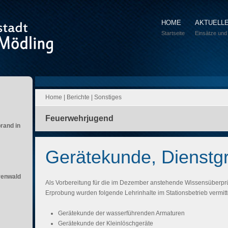
HOME
AKTUELL
Startseite
Einsätze und
Home
|
Berichte
|
Sonstiges
Feuerwehrjugend
brand in
Gerätekunde, Dienstg
renwald
Als Vorbereitung für die im Dezember anstehende Wissensüberpr
Erprobung wurden folgende Lehrinhalte im Stationsbetrieb vermitte
Gerätekunde der wasserführenden Armaturen
Gerätekunde der Kleinlöschgeräte