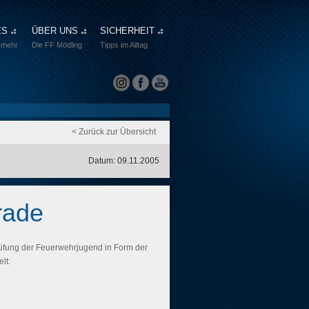
ES
ÜBER UNS
SICHERHEIT
 mehr
Die FF Mödling
Tipps im Alltag
< Zurück zur Übersicht
Datum: 09.11.2005
rade
üfung der Feuerwehrjugend in Form der
lt: