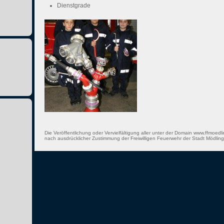
Dienstgrade
Die Veröffentlichung oder Vervielfältigung aller unter der Domain www.ffmoedli
nach ausdrücklicher Zustimmung der Freiwilligen Feuerwehr der Stadt Mödling 