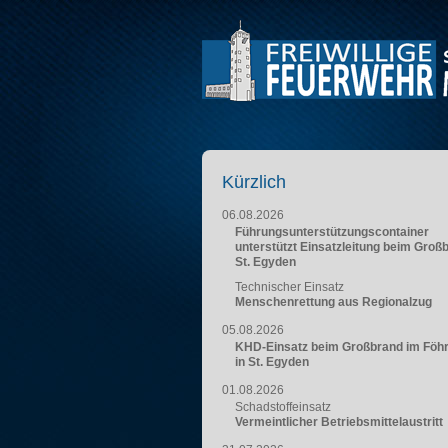
Kürzlich
06.08.2026
Führungsunterstützungscontainer
unterstützt Einsatzleitung beim Groß
St. Egyden
Technischer Einsatz
Menschenrettung aus Regionalzug
05.08.2026
KHD-Einsatz beim Großbrand im Föh
in St. Egyden
01.08.2026
Schadstoffeinsatz
Vermeintlicher Betriebsmittelaustritt