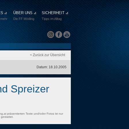
ES
ÜBER UNS
SICHERHEIT
 mehr
Die FF Mödling
Tipps im Alltag
< Zurück zur Übersicht
Datum: 18.10.2005
nd Spreizer
ng.at präsentierten Texte und/oder Fotos ist nur
gestattet.