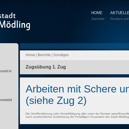
HOME
AKTUELL
Startseite
Einsätze und
Home
|
Berichte
|
Sonstiges
Zugsübung 1. Zug
brand in
Arbeiten mit Schere u
(siehe Zug 2)
renwald
Die Veröffentlichung oder Vervielfältigung aller unter der Domain www.ffmoedli
nach ausdrücklicher Zustimmung der Freiwilligen Feuerwehr der Stadt Mödling 