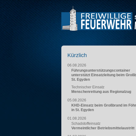
Kürzlich
06.08.2026
Führungsunterstützungscontainer
unterstützt Einsatzleitung beim Groß
St. Egyden
Technischer Einsatz
Menschenrettung aus Regionalzug
05.08.2026
KHD-Einsatz beim Großbrand im Föh
in St. Egyden
01.08.2026
Schadstoffeinsatz
Vermeintlicher Betriebsmittelaustritt