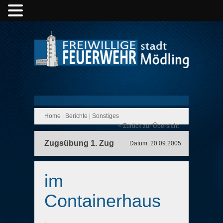
Home
|
Berichte
|
Sonstiges
< Zurück zur Übersicht
Zugsübung 1. Zug
Datum: 20.09.2005
im
Containerhaus