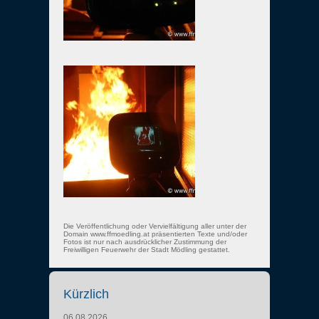
Die Veröffentlichung oder Vervielfältigung aller unter der
Domain www.ffmoedling.at präsentierten Texte und/oder
Fotos ist nur nach ausdrücklicher Zustimmung der
Freiwilligen Feuerwehr der Stadt Mödling gestattet.
Kürzlich
06.08.2026