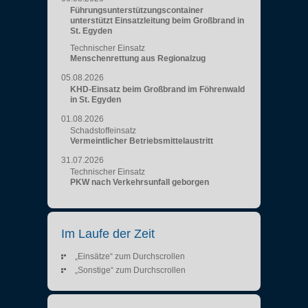
Führungsunterstützungscontainer
unterstützt Einsatzleitung beim Großbrand in
St. Egyden
Technischer Einsatz
Menschenrettung aus Regionalzug
05.08.2026
KHD-Einsatz beim Großbrand im Föhrenwald
in St. Egyden
01.08.2026
Schadstoffeinsatz
Vermeintlicher Betriebsmittelaustritt
31.07.2026
Technischer Einsatz
PKW nach Verkehrsunfall geborgen
Im Laufe der Zeit
„Einsätze“ zum Durchscrollen
„Sonstige“ zum Durchscrollen