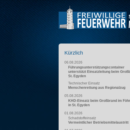
Kürzlich
06.08.2026
Führungsunterstützungscontainer
unterstützt Einsatzleitung beim Groß
St. Egyden
Technischer Einsatz
Menschenrettung aus Regionalzug
05.08.2026
KHD-Einsatz beim Großbrand im Föh
in St. Egyden
01.08.2026
Schadstoffeinsatz
Vermeintlicher Betriebsmittelaustritt