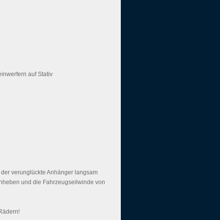
einwerfern auf Stativ
 der verunglückte Anhänger langsam
 Anheben und die Fahrzeugseilwinde von
 Rädern!