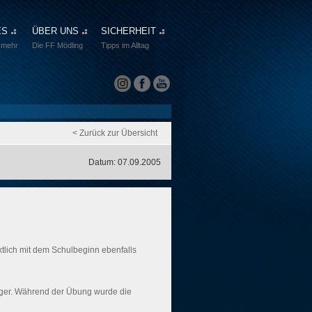
ES
ÜBER UNS
SICHERHEIT
 mehr
Die FF Mödling
Tipps im Alltag
< Zurück zur Übersicht
Datum: 07.09.2005
lich mit dem Schulbeginn ebenfalls
ger. Während der Übung wurde die