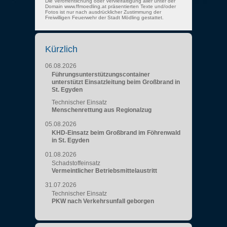
Die Veröffentlichung oder Vervielfältigung aller unter der
Domain www.ffmoedling.at präsentierten Texte und/oder
Fotos ist nur nach ausdrücklicher Zustimmung der
Freiwilligen Feuerwehr der Stadt Mödling gestattet.
Kürzlich
06.08.2026
Führungsunterstützungscontainer
unterstützt Einsatzleitung beim Großbrand in
St. Egyden
Technischer Einsatz
Menschenrettung aus Regionalzug
05.08.2026
KHD-Einsatz beim Großbrand im Föhrenwald
in St. Egyden
01.08.2026
Schadstoffeinsatz
Vermeintlicher Betriebsmittelaustritt
31.07.2026
Technischer Einsatz
PKW nach Verkehrsunfall geborgen