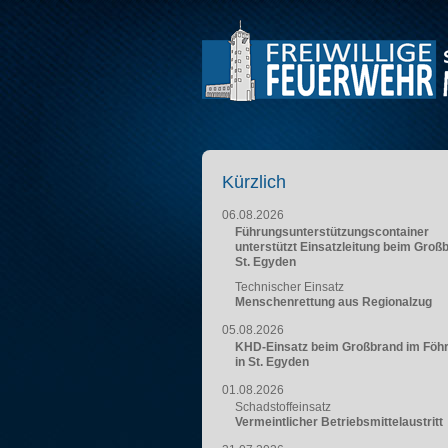
Kürzlich
06.08.2026
Führungsunterstützungscontainer
unterstützt Einsatzleitung beim Groß
St. Egyden
Technischer Einsatz
Menschenrettung aus Regionalzug
05.08.2026
KHD-Einsatz beim Großbrand im Föh
in St. Egyden
01.08.2026
Schadstoffeinsatz
Vermeintlicher Betriebsmittelaustritt