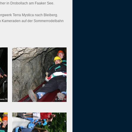
her in Drobollach am Faaker See.
rgwerk Terra Mystica nach Bleiberg.
ren Kameraden auf der Sommerrodelbahn