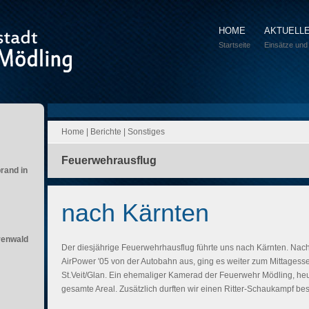
HOME
AKTUELL
Startseite
Einsätze und
Home
|
Berichte
|
Sonstiges
Feuerwehrausflug
brand in
nach Kärnten
renwald
Der diesjährige Feuerwehrhausflug führte uns nach Kärnten. Nac
AirPower '05 von der Autobahn aus, ging es weiter zum Mittagess
St.Veit/Glan. Ein ehemaliger Kamerad der Feuerwehr Mödling, heut
gesamte Areal. Zusätzlich durften wir einen Ritter-Schaukampf be