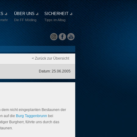
ES
ÜBER UNS
SICHERHEIT
 mehr
Die FF Mödling
Tipps im Alltag
< Zurück zur Übersicht
Datum: 25.06.2005
h dem nicht eingeplanten Bestaunen der
en auf die
Burg Taggenbrunn
bei
iger Burgherr, führte uns durch das
staunen.