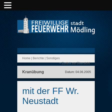
Home
|
Berichte
|
Sonstiges
< Zurück zur Übersicht
Kranübung
Datum: 04.06.2005
mit der FF Wr.
Neustadt