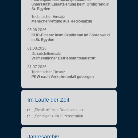
unterstützt Einsatzleitung beim Großbrand in
St. Egyden
Technischer Einsatz
Menschenrettung aus Regionalzug
05.08.2026
KHD-Einsatz beim Großbrand im Föhrenwald
in St. Egyden
01.08.2026
Schadstoffeinsatz
Vermeintlicher Betriebsmittelaustritt
31.07.2026
Technischer Einsatz
PKW nach Verkehrsunfall geborgen
Im Laufe der Zeit
„Einsätze“ zum Durchscrollen
„Sonstige“ zum Durchscrollen
Jahresarchiv