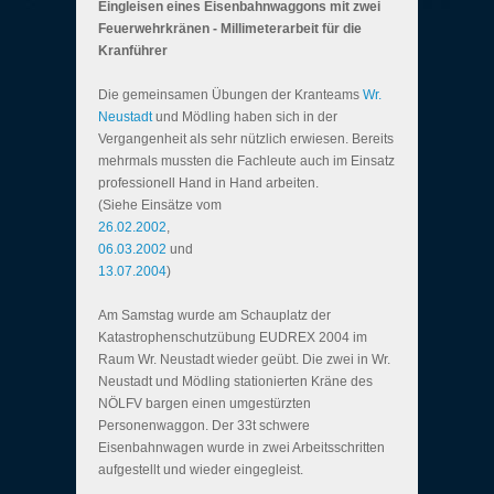
Eingleisen eines Eisenbahnwaggons mit zwei
Feuerwehrkränen - Millimeterarbeit für die
Kranführer
Die gemeinsamen Übungen der Kranteams
Wr.
Neustadt
und Mödling haben sich in der
Vergangenheit als sehr nützlich erwiesen. Bereits
mehrmals mussten die Fachleute auch im Einsatz
professionell Hand in Hand arbeiten.
(Siehe Einsätze vom
26.02.2002
,
06.03.2002
und
13.07.2004
)
Am Samstag wurde am Schauplatz der
Katastrophenschutzübung EUDREX 2004 im
Raum Wr. Neustadt wieder geübt. Die zwei in Wr.
Neustadt und Mödling stationierten Kräne des
NÖLFV bargen einen umgestürzten
Personenwaggon. Der 33t schwere
Eisenbahnwagen wurde in zwei Arbeitsschritten
aufgestellt und wieder eingegleist.