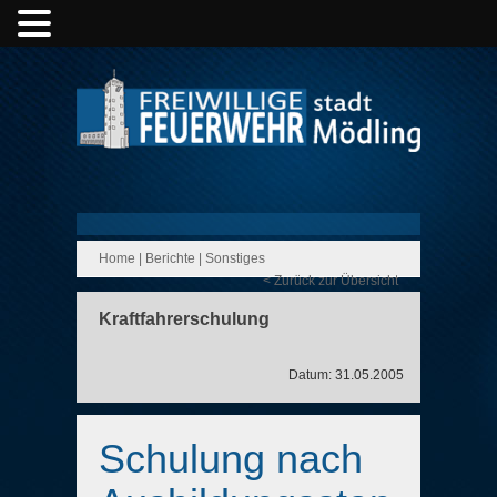
Home
|
Berichte
|
Sonstiges
< Zurück zur Übersicht
Kraftfahrerschulung
Datum: 31.05.2005
Schulung nach