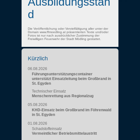
Ausbildungsstan
d
Die Veröffentlichung oder Vervielfältigung aller unter der
Domain www.ffmoedling.at präsentierten Texte und/oder
Fotos ist nur nach ausdrücklicher Zustimmung der
Freiwilligen Feuerwehr der Stadt Mödling gestattet.
Kürzlich
06.08.2026
Führungsunterstützungscontainer
unterstützt Einsatzleitung beim Großbrand in
St. Egyden
Technischer Einsatz
Menschenrettung aus Regionalzug
05.08.2026
KHD-Einsatz beim Großbrand im Föhrenwald
in St. Egyden
01.08.2026
Schadstoffeinsatz
Vermeintlicher Betriebsmittelaustritt