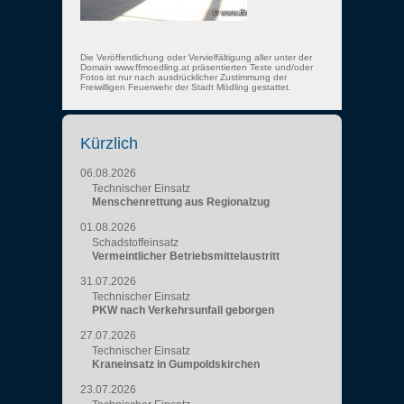
Die Veröffentlichung oder Vervielfältigung aller unter der
Domain www.ffmoedling.at präsentierten Texte und/oder
Fotos ist nur nach ausdrücklicher Zustimmung der
Freiwilligen Feuerwehr der Stadt Mödling gestattet.
Kürzlich
06.08.2026
Technischer Einsatz
Menschenrettung aus Regionalzug
01.08.2026
Schadstoffeinsatz
Vermeintlicher Betriebsmittelaustritt
31.07.2026
Technischer Einsatz
PKW nach Verkehrsunfall geborgen
27.07.2026
Technischer Einsatz
Kraneinsatz in Gumpoldskirchen
23.07.2026