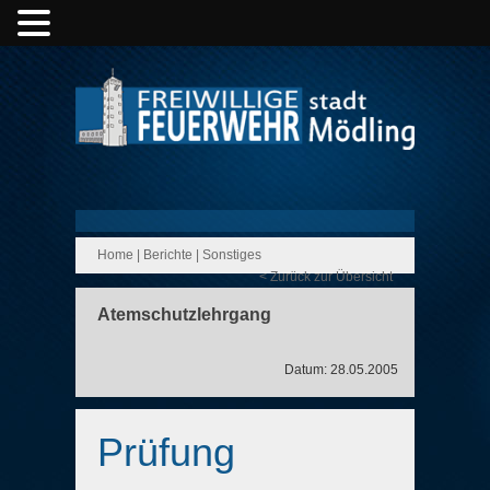
Home
|
Berichte
|
Sonstiges
< Zurück zur Übersicht
Atemschutzlehrgang
Datum: 28.05.2005
Prüfung