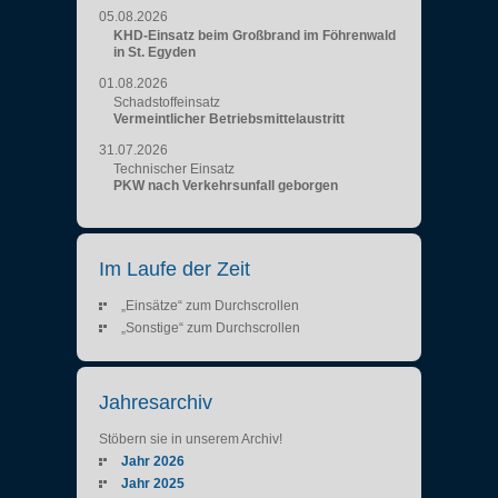
05.08.2026
KHD-Einsatz beim Großbrand im Föhrenwald
in St. Egyden
01.08.2026
Schadstoffeinsatz
Vermeintlicher Betriebsmittelaustritt
31.07.2026
Technischer Einsatz
PKW nach Verkehrsunfall geborgen
Im Laufe der Zeit
„Einsätze“ zum Durchscrollen
„Sonstige“ zum Durchscrollen
Jahresarchiv
Stöbern sie in unserem Archiv!
Jahr 2026
Jahr 2025