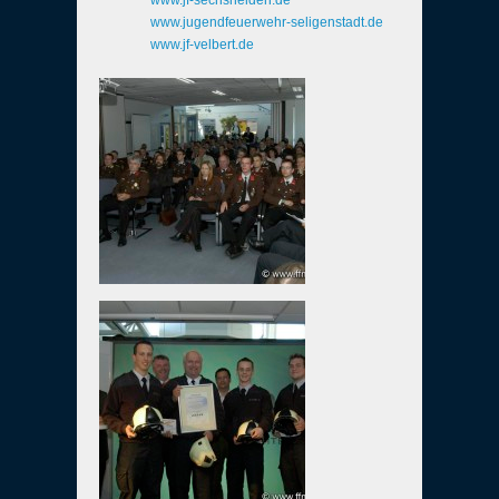
www.jf-sechshelden.de
www.jugendfeuerwehr-seligenstadt.de
www.jf-velbert.de