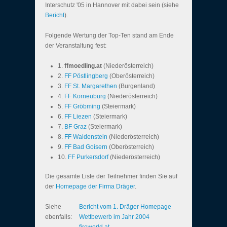
Interschutz '05 in Hannover mit dabei sein (siehe
Bericht
).
Folgende Wertung der Top-Ten stand am Ende
der Veranstaltung fest:
1.
ffmoedling.at
(Niederösterreich)
2.
FF Pöstlingberg
(Oberösterreich)
3.
FF St. Margarethen
(Burgenland)
4.
FF Korneuburg
(Niederösterreich)
5.
FF Gröbming
(Steiermark)
6.
FF Liezen
(Steiermark)
7.
BF Graz
(Steiermark)
8.
FF Waldenstein
(Niederösterreich)
9.
FF Bad Goisern
(Oberösterreich)
10.
FF Purkersdorf
(Niederösterreich)
Die gesamte Liste der Teilnehmer finden Sie auf
der
Homepage der Firma Dräger
.
Siehe
Bericht vom 1. Dräger Homepage
ebenfalls:
Wettbewerb im Jahr 2004