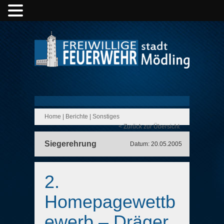
Home
|
Berichte
|
Sonstiges
< Zurück zur Übersicht
Siegerehrung
Datum: 20.05.2005
2.
Homepagewettb
ewerb – Dräger