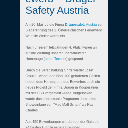
Safety Austria
Am 20. Mai lud die Firma
Dräger
safety Austria
zur
Siegerehrung des 2. Österreichischen Feuerwehr
Website Wettbewerbs ein.
Nach unserem letztjährigen 4. Platz, waren wir
auf die Wertung unserer überarbeiteten
Homepage (
siehe Technik
) gespannt.
Durch die Veranstaltung führte wieder Josef
Broukal, wobei den über 100 geladenen Gästen
neben dem Hintergrund des Bewerbes auch ein
neues Projekt der Firma Dräger in Kooperation
mit der ÖBB vorgestellt wurde. Aufgelockert
wurde das interessante Programm durch eine
Showeinlage von "Mad Matt Schuh" als Ray
Charles.
Aus 450 Bewerbungen wurden bei der Gala die
24 besten Auftritte mittels Urkunden