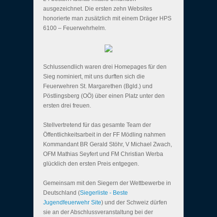
ausgezeichnet. Die ersten zehn Websites
honorierte man zusätzlich mit einem Dräger HPS
6100 – Feuerwehrhelm.
Schlussendlich waren drei Homepages für den
Sieg nominiert, mit uns durften sich die
Feuerwehren St. Margarethen (Bgld.) und
Pöstlingsberg (OÖ) über einen Platz unter den
ersten drei freuen.
Stellvertretend für das gesamte Team der
Öffentlichkeitsarbeit in der FF Mödling nahmen
Kommandant BR Gerald Stöhr, V Michael Zwach,
OFM Mathias Seyfert und FM Christian Werba
glücklich den ersten Preis entgegen.
Gemeinsam mit den Siegern der Wettbewerbe in
Deutschland (
Siegerliste - Beste
Jugendfeuerwehr Site
) und der Schweiz dürfen
sie an der Abschlussveranstaltung bei der