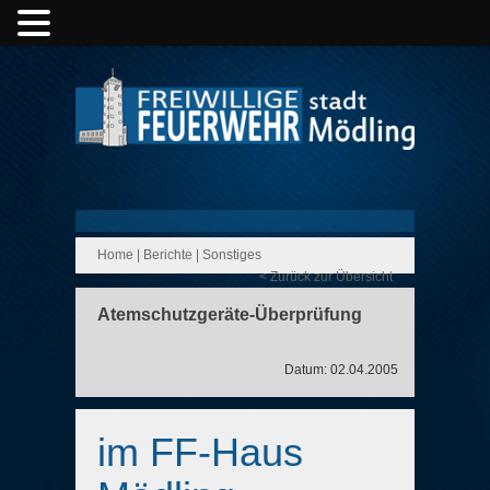
Home
|
Berichte
|
Sonstiges
< Zurück zur Übersicht
Atemschutzgeräte-Überprüfung
Datum: 02.04.2005
im FF-Haus