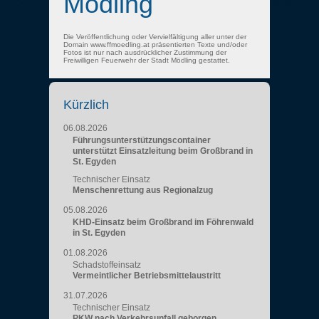
Mödling
Die Veröffentlichung oder Vervielfältigung aller unter der
Domain www.ffmoedling.at präsentierten Texte und/oder
Fotos ist nur nach ausdrücklicher Zustimmung der
Freiwilligen Feuerwehr der Stadt Mödling gestattet.
Kürzlich
06.08.2026
Führungsunterstützungscontainer
unterstützt Einsatzleitung beim Großbrand in
St. Egyden
Technischer Einsatz
Menschenrettung aus Regionalzug
05.08.2026
KHD-Einsatz beim Großbrand im Föhrenwald
in St. Egyden
01.08.2026
Schadstoffeinsatz
Vermeintlicher Betriebsmittelaustritt
31.07.2026
Technischer Einsatz
PKW nach Verkehrsunfall geborgen