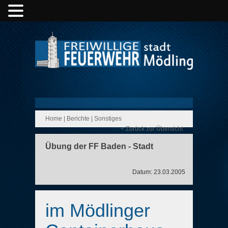
Home
|
Berichte
|
Sonstiges
< Zurück zur Übersicht
Übung der FF Baden - Stadt
Datum: 23.03.2005
im Mödlinger