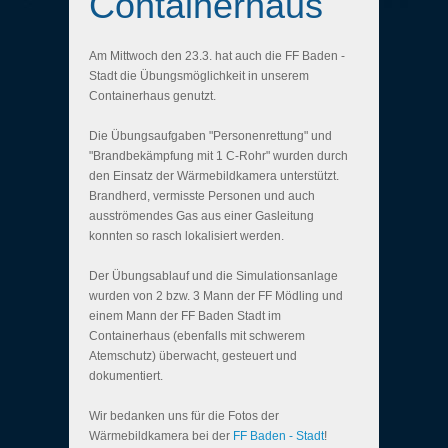
Containerhaus
Am Mittwoch den 23.3. hat auch die FF Baden -
Stadt die Übungsmöglichkeit in unserem
Containerhaus genutzt.
Die Übungsaufgaben "Personenrettung" und
"Brandbekämpfung mit 1 C-Rohr" wurden durch
den Einsatz der Wärmebildkamera unterstützt.
Brandherd, vermisste Personen und auch
ausströmendes Gas aus einer Gasleitung
konnten so rasch lokalisiert werden.
Der Übungsablauf und die Simulationsanlage
wurden von 2 bzw. 3 Mann der FF Mödling und
einem Mann der FF Baden Stadt im
Containerhaus (ebenfalls mit schwerem
Atemschutz) überwacht, gesteuert und
dokumentiert.
Wir bedanken uns für die Fotos der
Wärmebildkamera bei der
FF Baden - Stadt
!