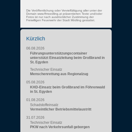
Die Veröffentlichung oder Vervielfältigung aller unter der
Domain www.ffmoedling.at präsentierten Texte und/oder
Fotos ist nur nach ausdrücklicher Zustimmung der
Freiwilligen Feuerwehr der Stadt Mödling gestattet.
Kürzlich
06.08.2026
Führungsunterstützungscontainer
unterstützt Einsatzleitung beim Großbrand in
St. Egyden
Technischer Einsatz
Menschenrettung aus Regionalzug
05.08.2026
KHD-Einsatz beim Großbrand im Föhrenwald
in St. Egyden
01.08.2026
Schadstoffeinsatz
Vermeintlicher Betriebsmittelaustritt
31.07.2026
Technischer Einsatz
PKW nach Verkehrsunfall geborgen