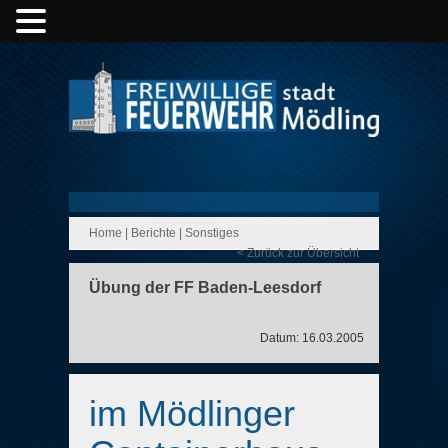
Home
|
Berichte
|
Sonstiges
< Zurück zur Übersicht
Übung der FF Baden-Leesdorf
Datum: 16.03.2005
im Mödlinger