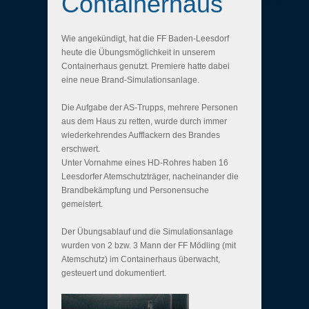
Containerhaus
Wie angekündigt, hat die FF Baden-Leesdorf
heute die Übungsmöglichkeit in unserem
Containerhaus genutzt. Premiere hatte dabei
eine neue Brand-Simulationsanlage.
Die Aufgabe der AS-Trupps, mehrere Personen
aus dem Haus zu retten, wurde durch immer
wiederkehrendes Aufflackern des Brandes
erschwert.
Unter Vornahme eines HD-Rohres haben 16
Leesdorfer Atemschutzträger, nacheinander die
Brandbekämpfung und Personensuche
gemeistert.
Der Übungsablauf und die Simulationsanlage
wurden von 2 bzw. 3 Mann der FF Mödling (mit
Atemschutz) im Containerhaus überwacht,
gesteuert und dokumentiert.