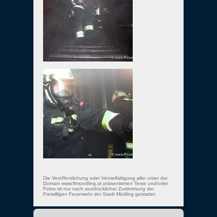
Die Veröffentlichung oder Vervielfältigung aller unter der
Domain www.ffmoedling.at präsentierten Texte und/oder
Fotos ist nur nach ausdrücklicher Zustimmung der
Freiwilligen Feuerwehr der Stadt Mödling gestattet.