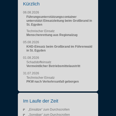
Kürzlich
06.08.2026
Führungsunterstützungscontainer
unterstützt Einsatzleitung beim Großbrand in
St. Egyden
Technischer Einsatz
Menschenrettung aus Regionalzug
05.08.2026
KHD-Einsatz beim Großbrand im Föhrenwald
in St. Egyden
01.08.2026
Schadstoffeinsatz
Vermeintlicher Betriebsmittelaustritt
31.07.2026
Technischer Einsatz
PKW nach Verkehrsunfall geborgen
Im Laufe der Zeit
„Einsätze“ zum Durchscrollen
„Sonstige“ zum Durchscrollen