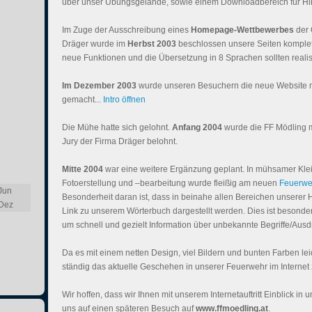
über unser Übungsgelände, sowie einem Downloadbereich für Hin
Im Zuge der Ausschreibung eines
Homepage-Wettbewerbes
der 
Dräger wurde im
Herbst 2003
beschlossen unsere Seiten komplet
neue Funktionen und die Übersetzung in 8 Sprachen sollten realis
Im Dezember 2003
wurde unseren Besuchern die neue Website m
gemacht...
Intro öffnen
Die Mühe hatte sich gelohnt.
Anfang 2004
wurde die FF Mödling m
Jury der Firma Dräger belohnt.
Mitte 2004
war eine weitere Ergänzung geplant. In mühsamer Kle
Fotoerstellung und –bearbeitung wurde fleißig am neuen
Feuerwe
Jun
Besonderheit daran ist, dass in beinahe allen Bereichen unserer
Dez
Link zu unserem Wörterbuch dargestellt werden. Dies ist besonders
um schnell und gezielt Information über unbekannte Begriffe/Ausd
Da es mit einem netten Design, viel Bildern und bunten Farben lei
ständig das aktuelle Geschehen in unserer Feuerwehr im Internet
Wir hoffen, dass wir Ihnen mit unserem Internetauftritt Einblick in
uns auf einen späteren Besuch auf
www.ffmoedling.at
.