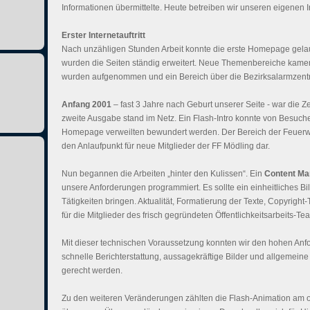
Informationen übermittelte. Heute betreiben wir unseren eigenen I
Erster Internetauftritt
Nach unzähligen Stunden Arbeit konnte die erste Homepage gela
wurden die Seiten ständig erweitert. Neue Themenbereiche kame
wurden aufgenommen und ein Bereich über die Bezirksalarmzentr
Anfang 2001
– fast 3 Jahre nach Geburt unserer Seite - war die Z
zweite Ausgabe stand im Netz. Ein Flash-Intro konnte von Besuche
Homepage verweilten bewundert werden. Der Bereich der Feuerwe
den Anlaufpunkt für neue Mitglieder der FF Mödling dar.
Nun begannen die Arbeiten „hinter den Kulissen“. Ein
Content M
unsere Anforderungen programmiert. Es sollte ein einheitliches Bi
Tätigkeiten bringen. Aktualität, Formatierung der Texte, Copyrigh
für die Mitglieder des frisch gegründeten Öffentlichkeitsarbeits-T
Mit dieser technischen Voraussetzung konnten wir den hohen Anfo
schnelle Berichterstattung, aussagekräftige Bilder und allgemeine
gerecht werden.
Zu den weiteren Veränderungen zählten die Flash-Animation am ob