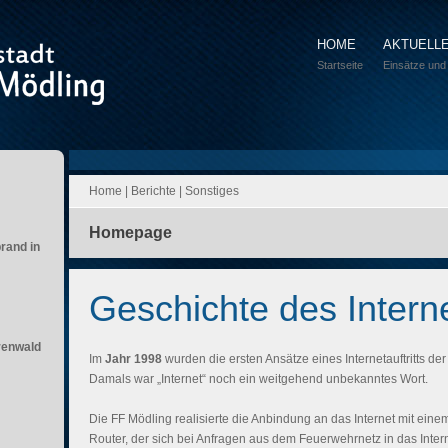
HOME
AKTUELL
Startseite
Einsätze und
Home
|
Berichte
|
Sonstiges
Homepage
brand in
Geschichte des Internet
renwald
Im
Jahr 1998
wurden die ersten Ansätze eines Internetauftritts der
Damals war „Internet“ noch ein weitgehend unbekanntes Wort.
Die FF Mödling realisierte die Anbindung an das Internet mit ein
Router, der sich bei Anfragen aus dem Feuerwehrnetz in das Inte