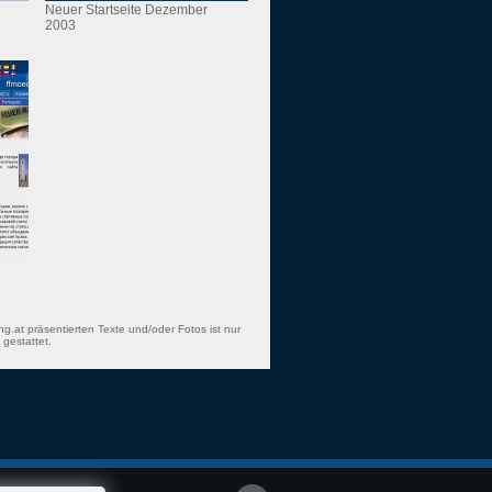
Neuer Startseite Dezember
2003
ng.at präsentierten Texte und/oder Fotos ist nur
gestattet.