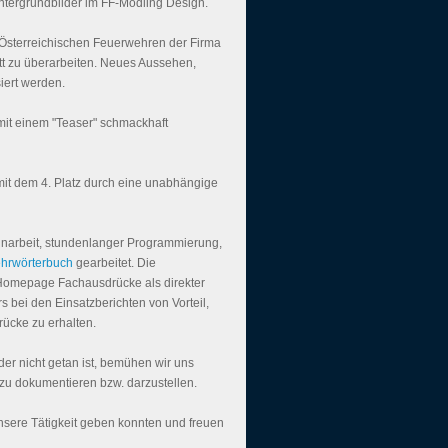
tergrundbilder im FF-Mödling Design.
Österreichischen Feuerwehren der Firma
t zu überarbeiten. Neues Aussehen,
iert werden.
it einem "Teaser" schmackhaft
it dem 4. Platz durch eine unabhängige
inarbeit, stundenlanger Programmierung,
hrwörterbuch
gearbeitet. Die
 Homepage Fachausdrücke als direkter
 bei den Einsatzberichten von Vorteil,
rücke zu erhalten.
der nicht getan ist, bemühen wir uns
 zu dokumentieren bzw. darzustellen.
 unsere Tätigkeit geben konnten und freuen