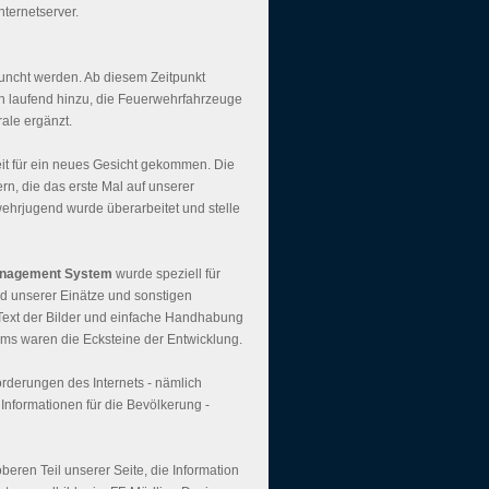
nternetserver.
uncht werden. Ab diesem Zeitpunkt
n laufend hinzu, die Feuerwehrfahrzeuge
ale ergänzt.
eit für ein neues Gesicht gekommen. Die
rn, die das erste Mal auf unserer
hrjugend wurde überarbeitet und stelle
anagement System
wurde speziell für
ld unserer Einätze und sonstigen
t-Text der Bilder und einfache Handhabung
eams waren die Ecksteine der Entwicklung.
rderungen des Internets - nämlich
 Informationen für die Bevölkerung -
eren Teil unserer Seite, die Information