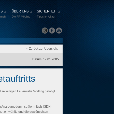
ES
ÜBER UNS
SICHERHEIT
 mehr
Die FF Mödling
Tipps im Alltag
< Zurück zur Übersicht
Datum: 17.01.2005
auftritts
 Freiwilligen Feuerwehr Mödling getätigt.
em Analogmodem - später mittels ISDN-
rnet einwählte und die gewünschten