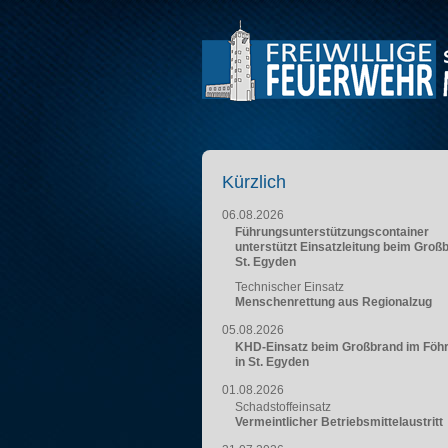
Kürzlich
06.08.2026
Führungsunterstützungscontainer
unterstützt Einsatzleitung beim Groß
St. Egyden
Technischer Einsatz
Menschenrettung aus Regionalzug
05.08.2026
KHD-Einsatz beim Großbrand im Föh
in St. Egyden
01.08.2026
Schadstoffeinsatz
Vermeintlicher Betriebsmittelaustritt