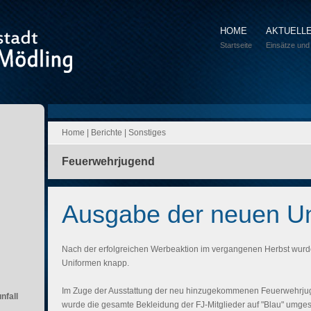
HOME
AKTUELL
Startseite
Einsätze und
Home
|
Berichte
|
Sonstiges
Feuerwehrjugend
Ausgabe der neuen U
Nach der erfolgreichen Werbeaktion im vergangenen Herbst wurd
Uniformen knapp.
Im Zuge der Ausstattung der neu hinzugekommenen Feuerwehrj
nfall
wurde die gesamte Bekleidung der FJ-Mitglieder auf "Blau" umgest