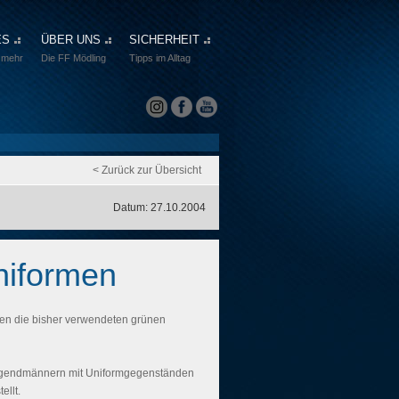
ES
ÜBER UNS
SICHERHEIT
 mehr
Die FF Mödling
Tipps im Alltag
< Zurück zur Übersicht
Datum: 27.10.2004
niformen
en die bisher verwendeten grünen
ugendmännern mit Uniformgegenständen
ellt.