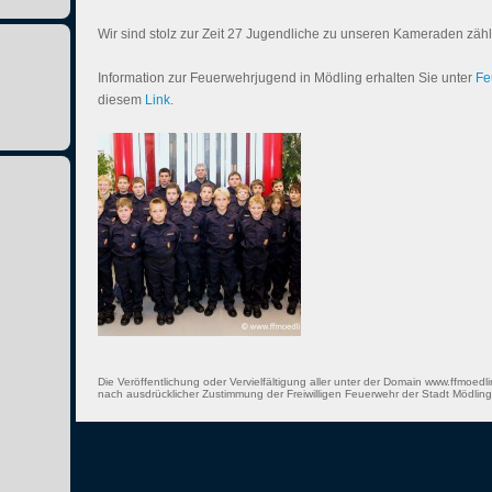
Wir sind stolz zur Zeit 27 Jugendliche zu unseren Kameraden zäh
Information zur Feuerwehrjugend in Mödling erhalten Sie unter
Fe
diesem
Link
.
Die Veröffentlichung oder Vervielfältigung aller unter der Domain www.ffmoedli
nach ausdrücklicher Zustimmung der Freiwilligen Feuerwehr der Stadt Mödling 