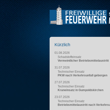
Kürzlich
01.08.2026
Schadstoffeinsatz
Vermeintlicher Betriebsmittelaustritt
31.07.2026
Technischer Einsatz
PKW nach Verkehrsunfall geborgen
27.07.2026
Technischer Einsatz
Kraneinsatz in Gumpoldskirchen
23.07.2026
Technischer Einsatz
Betriebsmittelaustritt nach Verkehrsu