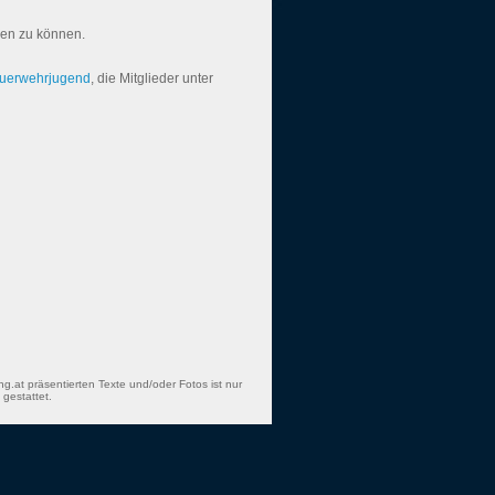
len zu können.
uerwehrjugend
, die Mitglieder unter
ng.at präsentierten Texte und/oder Fotos ist nur
gestattet.