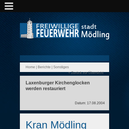
Home
|
Berichte
|
Sonstiges
< Zurück zur Übersicht
Laxenburger Kirchenglocken
werden restauriert
Datum: 17.08.2004
Kran Mödling