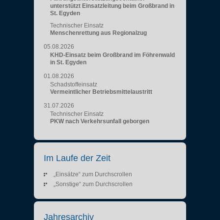
unterstützt Einsatzleitung beim Großbrand in
St. Egyden
Technischer Einsatz
Menschenrettung aus Regionalzug
05.08.2026
KHD-Einsatz beim Großbrand im Föhrenwald
in St. Egyden
01.08.2026
Schadstoffeinsatz
Vermeintlicher Betriebsmittelaustritt
31.07.2026
Technischer Einsatz
PKW nach Verkehrsunfall geborgen
Im Laufe der Zeit
„Einsätze“ zum Durchscrollen
„Sonstige“ zum Durchscrollen
Jahresarchiv