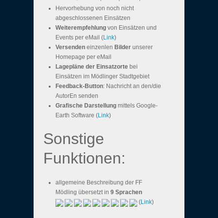
Hervorhebung von noch nicht
abgeschlossenen Einsätzen
Weiterempfehlung
von Einsätzen und
Events per eMail (
Link
)
Versenden
einzenlen
Bilder
unserer
Homepage per eMail
Lagepläne der Einsatzorte
bei
Einsätzen im Mödlinger Stadtgebiet
Feedback-Button
: Nachricht an den/die
AutorEn senden
Grafische Darstellung
mittels Google-
Earth Software (
Link
)
Sonstige
Funktionen:
allgemeine Beschreibung der FF
Mödling übersetzt in
9 Sprachen
(
Link
)