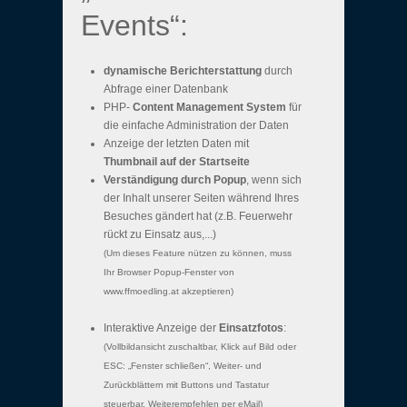
Events“:
dynamische Berichterstattung
durch
Abfrage einer Datenbank
PHP-
Content Management System
für
die einfache Administration der Daten
Anzeige der letzten Daten mit
Thumbnail auf der Startseite
Verständigung durch Popup
, wenn sich
der Inhalt unserer Seiten während Ihres
Besuches gändert hat (z.B. Feuerwehr
rückt zu Einsatz aus,...)
(Um dieses Feature nützen zu können, muss
Ihr Browser Popup-Fenster von
www.ffmoedling.at akzeptieren)
Interaktive Anzeige der
Einsatzfotos
:
(Vollbildansicht zuschaltbar, Klick auf Bild oder
ESC: „Fenster schließen“, Weiter- und
Zurückblättern mit Buttons und Tastatur
steuerbar, Weiterempfehlen per eMail)