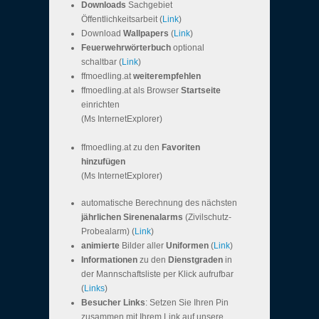
Downloads
Sachgebiet
Öffentlichkeitsarbeit (
Link
)
Download
Wallpapers
(
Link
)
Feuerwehrwörterbuch
optional
schaltbar (
Link
)
ffmoedling.at
weiterempfehlen
ffmoedling.at als Browser
Startseite
einrichten
(Ms InternetExplorer)
ffmoedling.at zu den
Favoriten
hinzufügen
(Ms InternetExplorer)
automatische Berechnung des nächsten
jährlichen Sirenenalarms
(Zivilschutz-
Probealarm) (
Link
)
animierte
Bilder aller
Uniformen
(
Link
)
Informationen
zu den
Dienstgraden
in
der Mannschaftsliste per Klick aufrufbar
(
Links
)
Besucher Links
: Setzen Sie Ihren Pin
zusammen mit Ihrem Link auf unsere