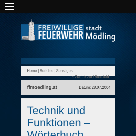
Home
|
Berichte
|
Sonstiges
< Zurück zur Übersicht
ffmoedling.at
Datum: 28.07.2004
Technik und
Funktionen –
Wörterbuch