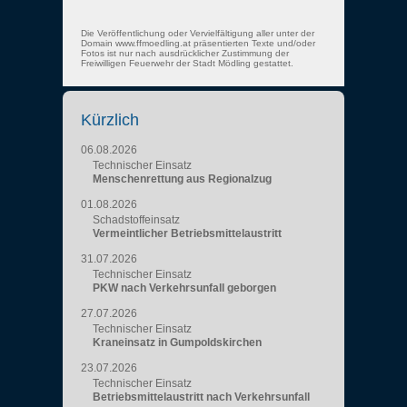
Die Veröffentlichung oder Vervielfältigung aller unter der
Domain www.ffmoedling.at präsentierten Texte und/oder
Fotos ist nur nach ausdrücklicher Zustimmung der
Freiwilligen Feuerwehr der Stadt Mödling gestattet.
Kürzlich
06.08.2026
Technischer Einsatz
Menschenrettung aus Regionalzug
01.08.2026
Schadstoffeinsatz
Vermeintlicher Betriebsmittelaustritt
31.07.2026
Technischer Einsatz
PKW nach Verkehrsunfall geborgen
27.07.2026
Technischer Einsatz
Kraneinsatz in Gumpoldskirchen
23.07.2026
Technischer Einsatz
Betriebsmittelaustritt nach Verkehrsunfall