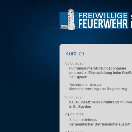
Kürzlich
06.08.2026
Führungsunterstützungscontainer
unterstützt Einsatzleitung beim Groß
St. Egyden
Technischer Einsatz
Menschenrettung aus Regionalzug
05.08.2026
KHD-Einsatz beim Großbrand im Föh
in St. Egyden
01.08.2026
Schadstoffeinsatz
Vermeintlicher Betriebsmittelaustritt