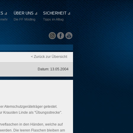
ES
ÜBER UNS
SICHERHEIT
 mehr
Die FF Mödling
Tipps im Alltag
< Zurück zur Übersicht
Datum: 13.05.2004
er Atemschutzgeräteträger getestet.
ur Krausten Linde als "Übungsstrecke".
rveflaschen in den Händen, welche auf
t werden. Die leeren Flaschen bleiben am