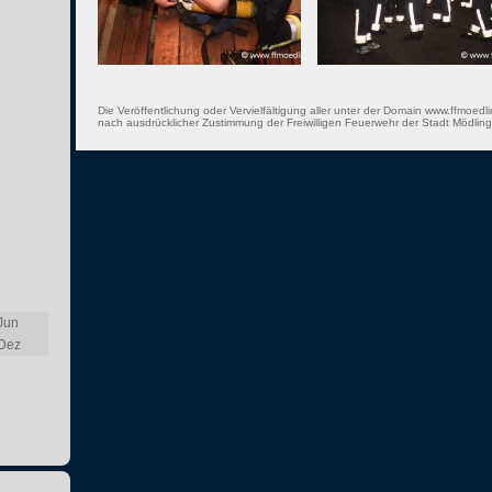
Die Veröffentlichung oder Vervielfältigung aller unter der Domain www.ffmoedli
nach ausdrücklicher Zustimmung der Freiwilligen Feuerwehr der Stadt Mödling 
Jun
Dez