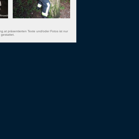
ng.at präsentierten Texte und/oder Fotos ist nur
gestattet.