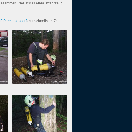
ammelt. Ziel ist das Atemluftfahrzeug
F Perchtoldsdorf
) zur schnellsten Zeit.