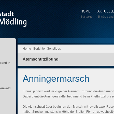
HOME
AKTUELL
Startseite
Einsätze und
Home
|
Berichte
|
Sonstiges
Atemschutzübung
brand in
Anningermarsch
renwald
Einmal jährlich wird im Zuge der Atemschutzübung die Ausdauer d
Dabei dient die Anningerstraße, beginnend beim Prießnitztal bis z
Die Atemschutzträger beginnen den Marsch mit jeweils zwei Rese
halber Strecke - meistens in Höhe der Breiten Föhre - gewechsel