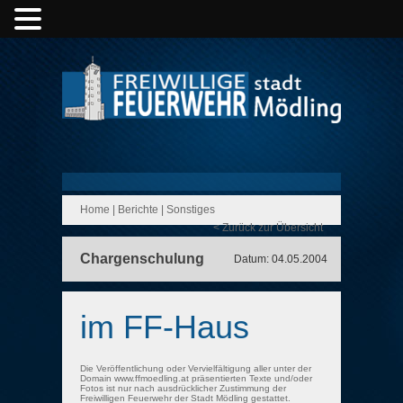
Home
|
Berichte
|
Sonstiges
< Zurück zur Übersicht
Chargenschulung
Datum: 04.05.2004
im FF-Haus
Die Veröffentlichung oder Vervielfältigung aller unter der
Domain www.ffmoedling.at präsentierten Texte und/oder
Fotos ist nur nach ausdrücklicher Zustimmung der
Freiwilligen Feuerwehr der Stadt Mödling gestattet.