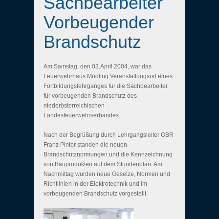
Sachbearbeiter
Vorbeugender
Brandschutz
Am Samstag, den 03.April 2004, war das
Feuerwehrhaus Mödling Veranstaltungsort eines
Fortbildungslehrganges für die Sachbearbeiter
für vorbeugenden Brandschutz des
niederösterreichischen
Landesfeuerwehrverbandes.
Nach der Begrüßung durch Lehrgangsleiter OBR
Franz Pinter standen die neuen
Brandschutznormungen und die Kennzeichnung
von Bauprodukten auf dem Stundenplan. Am
Nachmittag wurden neue Gesetze, Normen und
Richtlinien in der Elektrotechnik und im
vorbeugenden Brandschutz vorgestellt.