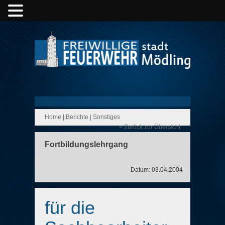
Home
|
Berichte
|
Sonstiges
< Zurück zur Übersicht
Fortbildungslehrgang
Datum: 03.04.2004
für die