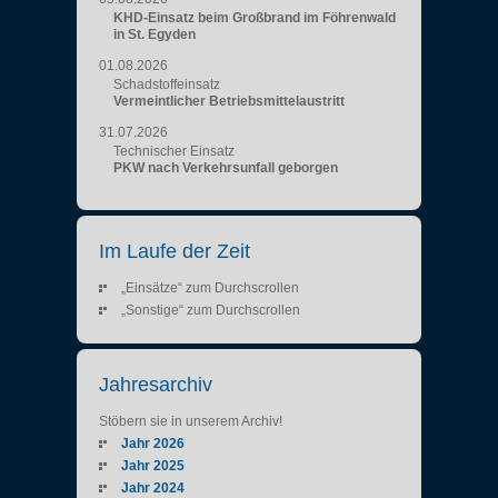
KHD-Einsatz beim Großbrand im Föhrenwald
in St. Egyden
01.08.2026
Schadstoffeinsatz
Vermeintlicher Betriebsmittelaustritt
31.07.2026
Technischer Einsatz
PKW nach Verkehrsunfall geborgen
Im Laufe der Zeit
„Einsätze“ zum Durchscrollen
„Sonstige“ zum Durchscrollen
Jahresarchiv
Stöbern sie in unserem Archiv!
Jahr 2026
Jahr 2025
Jahr 2024