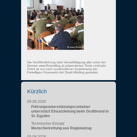
Die Veröffentlichung oder Vervielfältigung aller unter der
Domain www.ffmoedling.at präsentierten Texte und/oder
Fotos ist nur nach ausdrücklicher Zustimmung der
Freiwilligen Feuerwehr der Stadt Mödling gestattet.
Kürzlich
06.08.2026
Führungsunterstützungscontainer
unterstützt Einsatzleitung beim Großbrand in
St. Egyden
Technischer Einsatz
Menschenrettung aus Regionalzug
05.08.2026