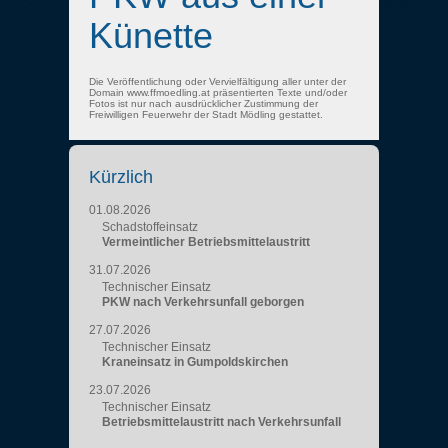
Künette
Die Veröffentlichung oder Vervielfältigung aller unter der
Domain www.ffmoedling.at präsentierten Texte und/oder
Fotos ist nur nach ausdrücklicher Zustimmung der
Freiwilligen Feuerwehr der Stadt Mödling gestattet.
Kürzlich
01.08.2026
Schadstoffeinsatz
Vermeintlicher Betriebsmittelaustritt
31.07.2026
Technischer Einsatz
PKW nach Verkehrsunfall geborgen
27.07.2026
Technischer Einsatz
Kraneinsatz in Gumpoldskirchen
23.07.2026
Technischer Einsatz
Betriebsmittelaustritt nach Verkehrsunfall