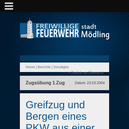
Home
|
Berichte
|
Sonstiges
< Zurück zur Übersicht
Zugsübung 1.Zug
Datum: 23.03.2004
Greifzug und
Bergen eines
PKW aus einer